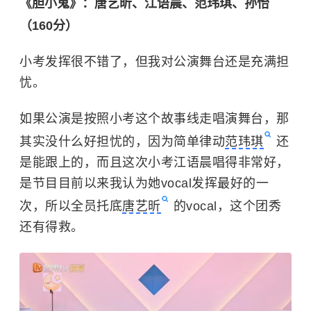
《胆小鬼》：唐艺昕、江语晨、范玮琪、孙怡
（160分）
小考发挥很不错了，但我对公演舞台还是充满担
忧。
如果公演是按照小考这个故事线走唱演舞台，那
其实没什么好担忧的，因为简单律动
范玮琪
还
是能跟上的，而且这次小考江语晨唱得非常好，
是节目目前以来我认为她vocal发挥最好的一
次，所以全员托底
唐艺昕
的vocal，这个团秀
还有得救。