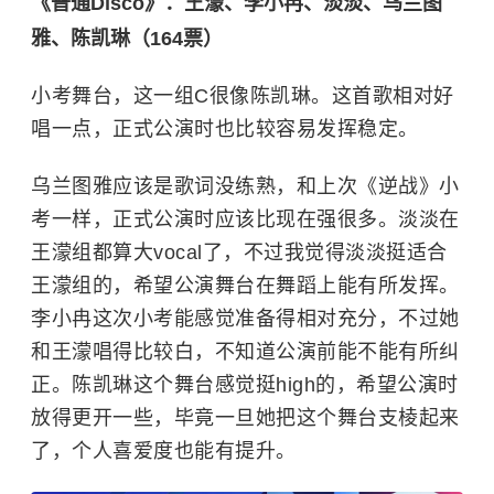
《普通Disco》：王濛、李小冉、淡淡、乌兰图
雅、陈凯琳（164票）
小考舞台，这一组C很像陈凯琳。这首歌相对好
唱一点，正式公演时也比较容易发挥稳定。
乌兰图雅应该是歌词没练熟，和上次《逆战》小
考一样，正式公演时应该比现在强很多。淡淡在
王濛组都算大vocal了，不过我觉得淡淡挺适合
王濛组的，希望公演舞台在舞蹈上能有所发挥。
李小冉这次小考能感觉准备得相对充分，不过她
和王濛唱得比较白，不知道公演前能不能有所纠
正。陈凯琳这个舞台感觉挺high的，希望公演时
放得更开一些，毕竟一旦她把这个舞台支棱起来
了，个人喜爱度也能有提升。