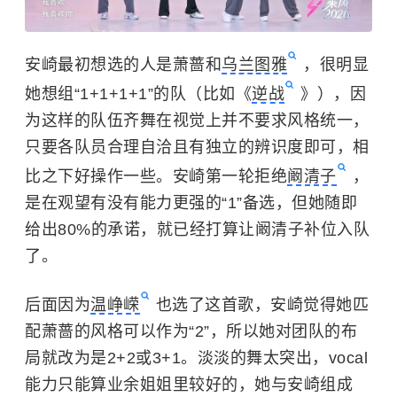
安崎最初想选的人是萧蔷和
乌兰图雅
，很明显
她想组“1+1+1+1”的队（比如《
逆战
》），因
为这样的队伍齐舞在视觉上并不要求风格统一，
只要各队员合理自洽且有独立的辨识度即可，相
比之下好操作一些。安崎第一轮拒绝
阚清子
，
是在观望有没有能力更强的“1”备选，但她随即
给出80%的承诺，就已经打算让阚清子补位入队
了。
后面因为
温峥嵘
也选了这首歌，安崎觉得她匹
配萧蔷的风格可以作为“2”，所以她对团队的布
局就改为是2+2或3+1。淡淡的舞太突出，vocal
能力只能算业余姐姐里较好的，她与安崎组成