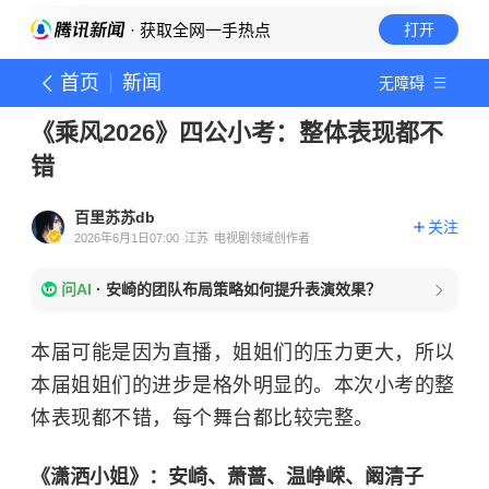
· 获取全网一手热点
打开
首页
新闻
无障碍
《乘风2026》四公小考：整体表现都不
错
百里苏苏db
关注
2026年6月1日07:00
江苏
电视剧领域创作者
问AI
·
安崎的团队布局策略如何提升表演效果？
本届可能是因为直播，姐姐们的压力更大，所以
本届姐姐们的进步是格外明显的。本次小考的整
体表现都不错，每个舞台都比较完整。
《潇洒小姐》：安崎、萧蔷、温峥嵘、阚清子