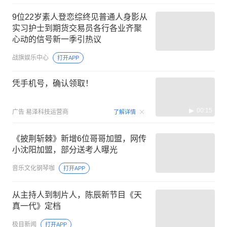
9位22岁素人登恋综终见普通人身影从
实习护士到期货交易员各行各业齐聚
心动的信号新一季引热议
战旗娱乐中心
打开APP
凭手机号，确认领取！
00:15
广告
易泽科技运营商
了解详情
《披荆斩棘》新增6位哥哥加盟，网传
小沈阳加盟，部分送考人曝光
音乐文化钢琴咖
打开APP
从主持人到制片人，陈辰新节目《天
真一代》定档
极目新闻
打开APP