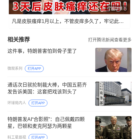
了解详情
凡是皮肤瘙痒1月以上，不管皮痒多久了，牢记此法，快！准！狠！
相关推荐
打开腾讯新闻查看更多
这件事，特朗普害怕到骨子里了
微观系列
打开APP
通话次日就抡制裁大棒，中国五箭齐
发告诉美国：这套把戏该到头了
环球局内人
打开APP
特朗普发AI“合影照”：自己佩戴四颗
星，巴顿和麦克阿瑟为两颗星
科工星辰视
打开APP