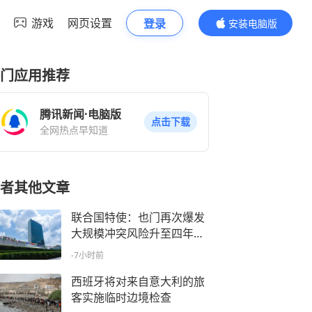
游戏
网页设置
登录
安装电脑版
内容更精彩
门应用推荐
腾讯新闻·电脑版
点击下载
全网热点早知道
者其他文章
联合国特使：也门再次爆发
大规模冲突风险升至四年多
来最高水平
-7小时前
西班牙将对来自意大利的旅
客实施临时边境检查