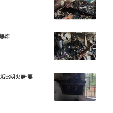
火爆炸
垢比明火更“要