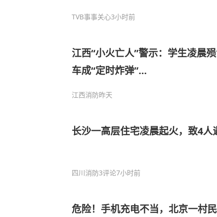
TVB事事关心
3小时前
江西“小火亡人”警示：学生凌晨
车成“定时炸弹”…
江西消防
昨天
长沙一高层住宅凌晨起火，致4人
四川消防
3评论
7小时前
危险！手机充电不当，北京一村