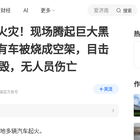
财经
AI
更多
爱济南
搜索
火灾！现场腾起巨大黑
热
有车被烧成空架，目击
烧毁，无人员伤亡
作
关注
端官方账号
空地多辆汽车起火。