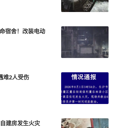
殒命宿舍！改装电动
遇难2人受伤
民自建房发生火灾