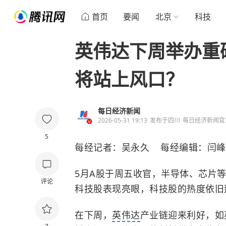
首页
要闻
北京
科技
英伟达下周举办重
将站上风口？
每日经济新闻
2026-05-31 19:13
发布于
四川
每日经济新闻官
5
每经记者：吴永久 每经编辑：闫峰
5月A股于周五收官，半导体、芯片
评论
科技股表现亮眼，科技股的热度依旧
在下周，
英伟达
产业链迎来利好，如英