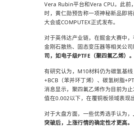
Vera Rubin平台和Vera CP
时，黄仁勋预告称一项神秘新品即将
大会或COMPUTEX正式发布。
对于英伟达产业链，在掘金大赛中，
金刚石散热、固态变压器等相关公司
司，如电子级PTFE（
聚四氟乙烯
）
有研究认为，M10材料仍为碳氢基
+BCB（苯并环丁烯）、碳氢树脂+P
消息显示，聚四氟乙烯作为目前为止
值在0.002以下，在覆铜板领域表
对于大盘方面，一些优秀选手认为，
突破后，上涨行情的确定性才更高。