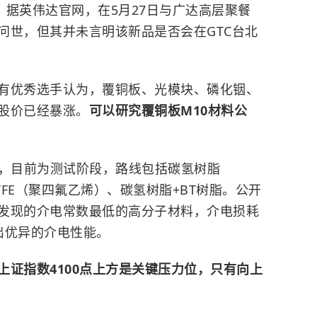
U。此前，据英伟达官网，在5月27日与广达高层聚餐
问世，但其并未言明该新品是否会在GTC台北
有优秀选手认为，覆铜板、光模块、磷化铟、
股价已经暴涨。
可以研究覆铜板M10材料公
。
线，目前为测试阶段，路线包括碳氢树脂
TFE（聚四氟乙烯）、碳氢树脂+BT树脂。公开
发现的介电常数最低的高分子材料，介电损耗
现出优异的介电性能。
上证指数4100点上方是关键压力位，只有向上