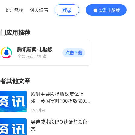
游戏
网页设置
登录
安装电脑版
内容更精彩
门应用推荐
腾讯新闻·电脑版
点击下载
全网热点早知道
者其他文章
欧洲主要股指收盘集体上
涨，英国富时100指数涨0.3
8%
-7小时前
奥迪威港股IPO获证监会备
案