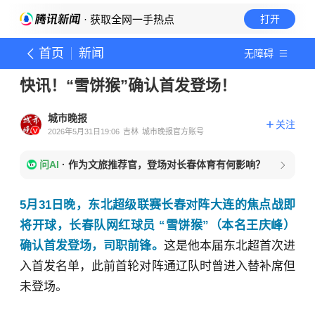
· 获取全网一手热点
打开
首页
新闻
无障碍
快讯！“雪饼猴”确认首发登场！
城市晚报
关注
2026年5月31日19:06
吉林
城市晚报官方账号
问AI
·
作为文旅推荐官，登场对长春体育有何影响？
5月31日晚，东北超级联赛长春对阵大连的焦点战即
将开球，长春队网红球员 “雪饼猴”（本名王庆峰）
确认首发登场，司职前锋。
这是他本届东北超首次进
入首发名单，此前首轮对阵通辽队时曾进入替补席但
未登场。