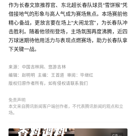
作为长春文旅推荐官、东北超长春队球员“雪饼猴”凭
借接地气的形象与高人气成为赛场焦点。本场赛前他
精心备战，更放言要在场上“大闹龙宫”，为长春队冲
击胜利。随着他领衔登场，主场氛围再度沸腾，近四
万球迷期待他用活力与表现点燃赛场，助力长春队拿
下关键一战。
来源：
中国吉林网、
悠游吉林
编辑：赵明明
主编：王首道 审阅：
毕继红
版权归原作者所有，如有侵权请联系我们
免责声明
本文来自腾讯新闻客户端创作者，不代表腾讯新闻的观点和立
场。
广告