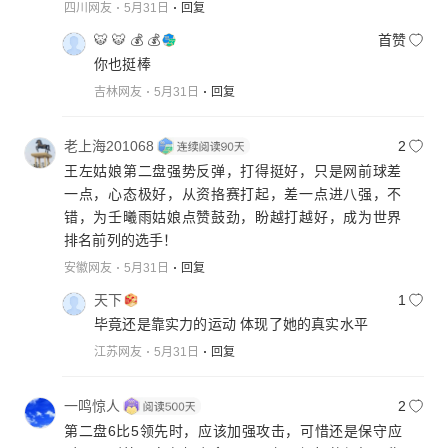
四川网友
5月31日
回复
🐯 🐯 💰 💰
首赞
你也挺棒
吉林网友
5月31日
回复
老上海201068
2
王左姑娘第二盘强势反弹，打得挺好，只是网前球差
一点，心态极好，从资挌赛打起，差一点进八强，不
错，为壬曦雨姑娘点赞鼓劲，盼越打越好，成为世界
排名前列的选手！
安徽网友
5月31日
回复
天下
1
毕竟还是靠实力的运动 体现了她的真实水平
江苏网友
5月31日
回复
一鸣惊人
2
第二盘6比5领先时，应该加强攻击，可惜还是保守应