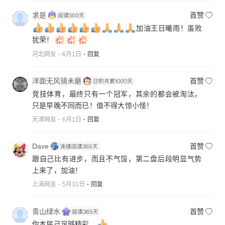
求是
首赞
加油王日曦雨！虽败
犹荣！
河北网友
6月1日
回复
洋面无风镜未磨
首赞
竞技体育，最终只有一个冠军，其余的都会被淘汰，
只是早晚不同而已！值不得大惊小怪！
天津网友
6月1日
回复
Dave
首赞
跟自己比有进步，而且不气馁，第二盘后段明显气势
上来了，加油！
上海网友
5月31日
回复
青山绿水
首赞
你本届己足够精彩。