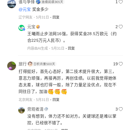
谁与争锋
1
@元宝
奖金多少
辽宁网友
5月31日
回复
元宝
2
王曦雨止步法网16强，获得奖金28.5万欧元（约
合225万元人民币）。
内容由AI生成
5月31日
回复
旅行
19
打得挺好，首先心态好，第二技术提升很大，第三，
意志力顽强，再接再厉，再创佳绩。以前我觉得她体
态太差，球也打得一般，除了力量足没优点，现在不
同往日了，加油
北京网友
5月31日
回复
旁观者清
3
没有想到，体力还不如对方。关键球还是难以掌
控，已经很不错了。