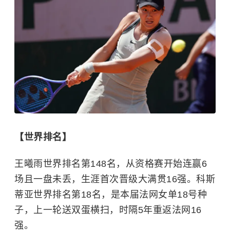
【世界排名】
王曦雨世界排名第148名，从资格赛开始连赢6
场且一盘未丢，生涯首次晋级
大满贯
16强。科斯
蒂亚世界排名第18名，是本届法网女单18号种
子，上一轮送双蛋横扫，时隔5年重返法网16
强。