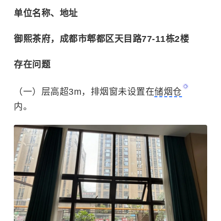
单位名称、地址
御熙茶府，成都市郫都区天目路77-11栋2楼
存在问题
（一）层高超3m，排烟窗未设置在
储烟仓
内。