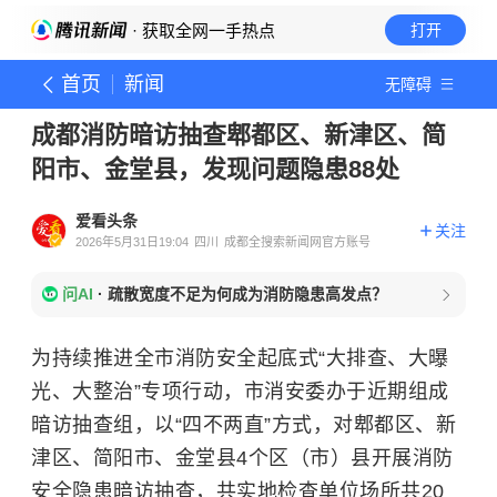
· 获取全网一手热点
打开
首页
新闻
无障碍
成都消防暗访抽查郫都区、新津区、简
阳市、金堂县，发现问题隐患88处
爱看头条
关注
2026年5月31日19:04
四川
成都全搜索新闻网官方账号
问AI
·
疏散宽度不足为何成为消防隐患高发点？
为持续推进全市消防安全起底式“大排查、大曝
光、大整治”专项行动，市消安委办于近期组成
暗访抽查组，以“四不两直”方式，对
郫都区、
新
津区、
简阳市、
金堂县4个区（市）县开展消防
安全隐患暗访抽查，共实地检查单位场所共20