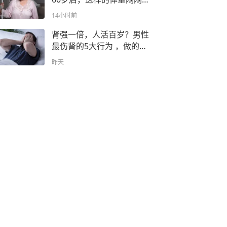
好，你达标没？
14小时前
肾强一倍，人活百岁？男性
最伤肾的5大行为 ，做的越
多肾功能越差
昨天