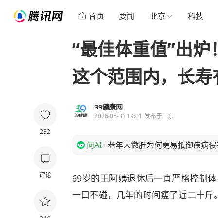
首页
要闻
北京
科技
“最佳体重值”出炉
这个范围内，长寿
39健康网
2026-05-31 19:01
发布于
广东
232
问AI
·
老年人微胖为何更易抵御疾病侵
评论
69岁的王阿姨退休后一直严格控制体
一口不碰，几年的时间瘦了近二十斤