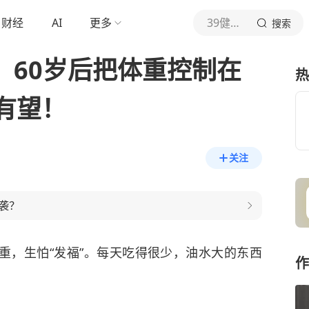
财经
AI
更多
39健康网
搜索
！60岁后把体重控制在
热
有望！
关注
袭？
重，生怕“发福”。每天吃得很少，油水大的东西
作
。