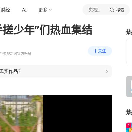
财经
AI
更多
央视新闻
搜索
“手搓少年”们热血集结
热
关注
台央视新闻官方账号
现实作品？
热