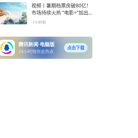
视频丨暑期档票房破80亿！
市场持续火热 “电影+”加出
消费增量
-7小时前
腾讯新闻·电脑版
点击下载
24小时陪你追热点