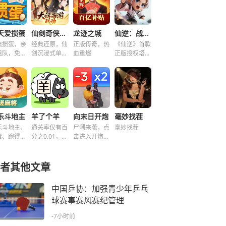
天爱掼蛋
仙剑奇侠传之新的开始
龙迹之城
仙逆：战天道
典掼蛋，亲
经典还原，仙
正版传奇，热
《仙逆》首款
组队，免费
剑沉浸式单机
血重燃
正版授权塔防
玩！
解谜！
手游
乐斗地主
羊了个羊
向末日开炮
毫妙找茬
乐斗地主、
通关率仅有百
尸潮来袭，点
毫妙找茬
蛋、跑得
分之0.01，快
击进入开炮宇
、好友房免
来挑战！~
宙！
玩！
者其他文章
中国乒协：加强青少年乒乓
球赛事赛风赛纪管理
-7小时前