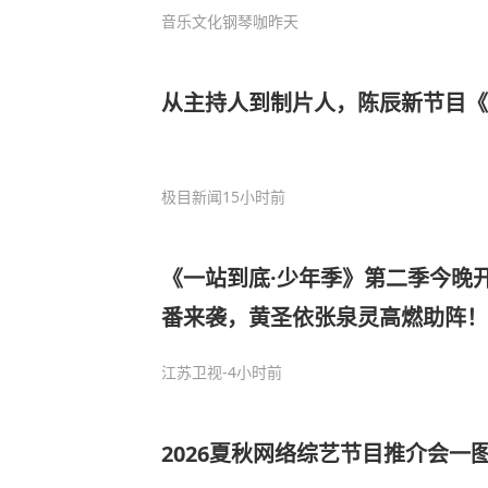
音乐文化钢琴咖
昨天
从主持人到制片人，陈辰新节目
极目新闻
15小时前
《一站到底·少年季》第二季今晚
番来袭，黄圣依张泉灵高燃助阵！
江苏卫视
-4小时前
2026夏秋网络综艺节目推介会一