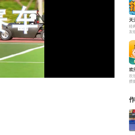
天
经
友
来
欢
欢
掼
快
费
作