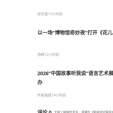
综艺报
15小时前
以一场“博物馆奇妙夜”打开《花儿
扬眼
12小时前
2026“中国故事听我说”语言艺
办
怀柔融媒
14小时前
评论
0
文明上网理性发言，请遵守
《新闻评论服务