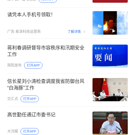
请凭本人手机号领取！
00:27
广告
易泽科技运营商
了解详情
蒋利春调研督导市容秩序和汛期安全
工作
简阳发布
打开APP
信长星刘小涛检查调度我省防御台风
“白海豚”工作
交汇点
打开APP
高世勤任通辽市委书记
大河报
打开APP