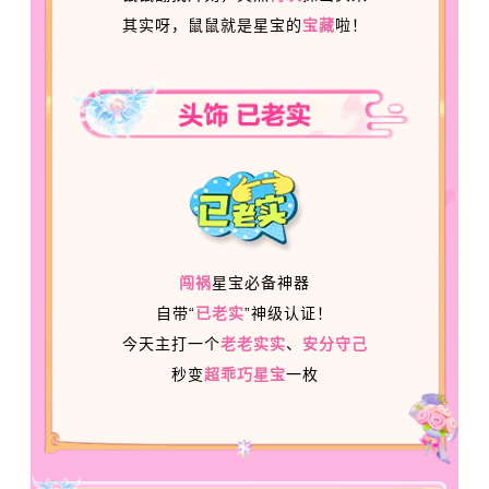
其实呀，鼠鼠就是星宝的
宝藏
啦！
闯祸
星宝必备神器
自带“
已老实
”神级认证！
今天主打一个
老老实实
、
安分守己
秒变
超乖巧星宝
一枚