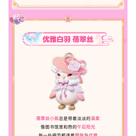
蓓翠丝小姐
总是带着淡淡的
温柔
像图书馆里和煦的
午后阳光
每一处细节都透着
精致
与
优雅