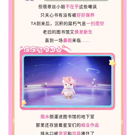
但蓓翠丝小姐
不在乎
这些嘲讽
只关心书有没有被
好好保养
TA到来后，沉积的腐朽气息
一扫而空
老旧的图书馆又
焕发新生
直到一场
暴雨
来临……
雨水
倒灌进图书馆的地下室
那里还存放着星宝们的
结业作品
排水口被
淤泥
和
垃圾
堵住了