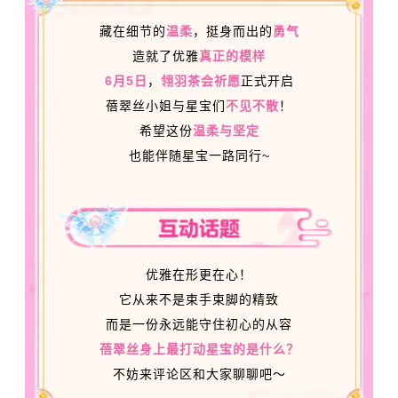
藏在细节的
温柔
，挺身而出的
勇气
造就了优雅
真正的模样
6月5日
，
翎羽茶会祈愿
正式开启
蓓翠丝小姐与星宝们
不见不散
！
希望这份
温柔
与坚定
也能伴随星宝一路同行~
优雅在形更在心！
它从来不是束手束脚的精致
而是一份永远能守住初心的从容
蓓翠丝身上最打动星宝的是什么？
不妨来评论区和大家聊聊吧～