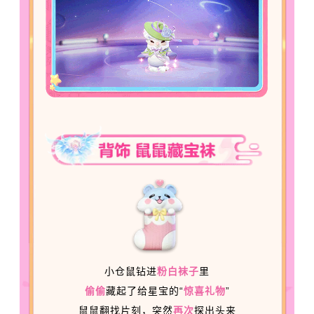
小仓鼠钻进
粉白袜子
里
偷偷
藏起了给星宝的“
惊喜礼物
”
鼠鼠翻找片刻，突然
再次
探出头来