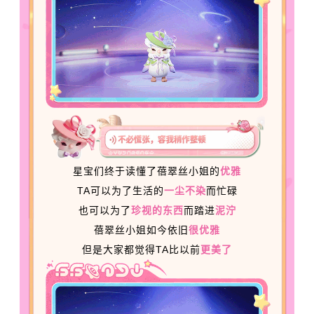
星宝们终于读懂了蓓翠丝小姐的
优雅
TA可以为了生活的
一尘不染
而忙碌
也可以为了
珍视的东西
而踏进
泥泞
蓓翠丝小姐如今依旧
很优雅
但是大家都觉得TA比以前
更美了