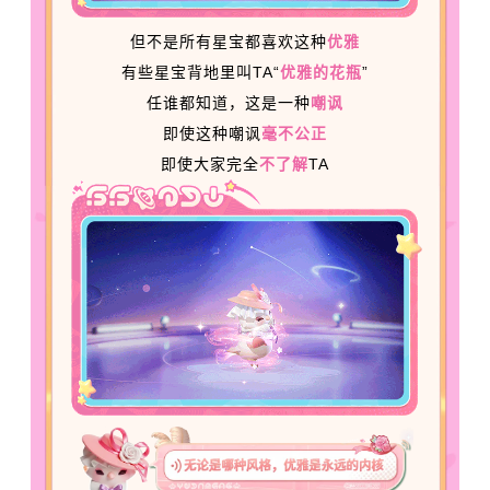
但不是所有星宝都喜欢这种
优雅
有些星宝背地里叫TA“
优雅的花瓶
”
任谁都知道，这是一种
嘲讽
即使这种嘲讽
毫不公正
即使大家完全
不了解
TA