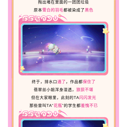
掏出堵在里面的一团团垃圾
原本
雪白的羽毛
都被染成了
黑色
终于，排水口
通了
，作品都
保住了
蓓翠丝小姐浑身湿透，
狼狈不堪
但在大家眼里，此刻的TA
闪闪发光
那些曾叫TA“
花瓶
”的学生都
羞愧不已