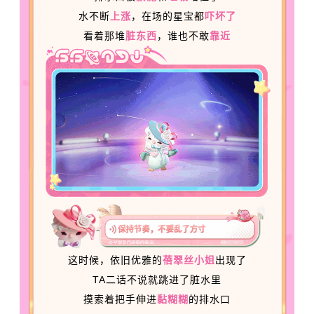
水不断
上涨
，在场的星宝都
吓坏了
看着那堆
脏东西
，谁也不敢
靠近
这时候，依旧优雅的
蓓翠丝小姐
出现了
TA二话不说就跳进了脏水里
摸索着把手伸进
黏糊糊
的排水口