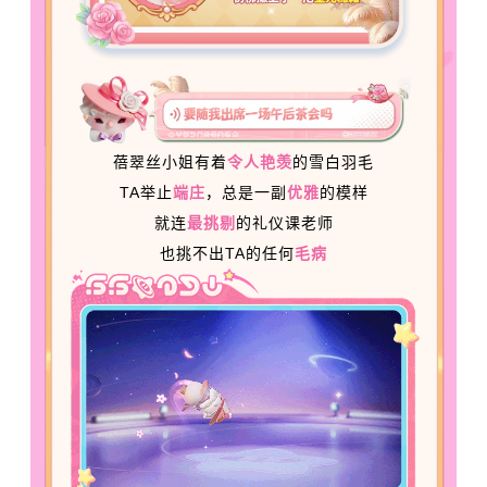
蓓翠丝小姐有着
令人艳羡
的雪白羽毛
TA举止
端庄
，总是一副
优雅
的模样
就连
最挑剔
的礼仪课老师
也挑不出TA的任何
毛
病