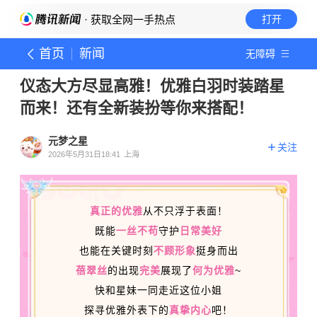
· 获取全网一手热点
打开
首页
新闻
无障碍
仪态大方尽显高雅！优雅白羽时装踏星
而来！还有全新装扮等你来搭配！
元梦之星
关注
2026年5月31日18:41
上海
真正的优雅
从不只浮于表面！
既能
一丝不苟
守护
日常美好
也能在关键时刻
不顾形象
挺身而出
蓓翠丝
的出现
完美
展现了
何为优雅
~
快和星妹一同走近这位小姐
探寻优雅外表下的
真挚内心
吧！