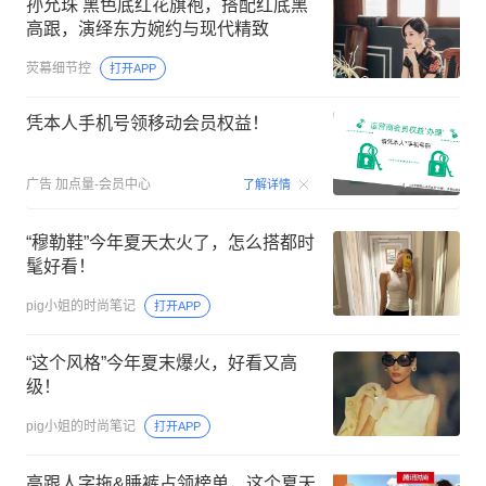
孙允珠 黑色底红花旗袍，搭配红底黑
高跟，演绎东方婉约与现代精致
荧幕细节控
打开APP
凭本人手机号领移动会员权益！
00:15
广告
加点量-会员中心
了解详情
“穆勒鞋”今年夏天太火了，怎么搭都时
髦好看！
pig小姐的时尚笔记
打开APP
“这个风格”今年夏末爆火，好看又高
级！
pig小姐的时尚笔记
打开APP
高跟人字拖&睡裤占领榜单，这个夏天