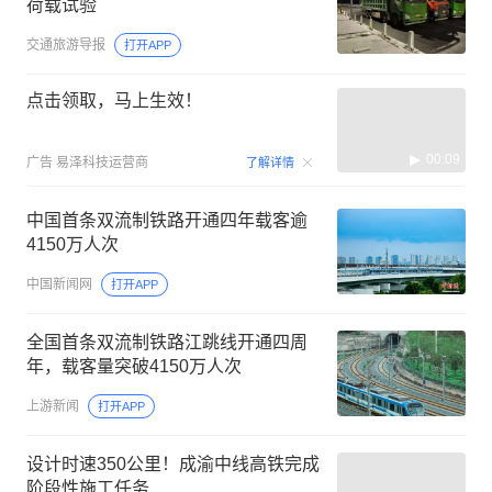
荷载试验
交通旅游导报
打开APP
点击领取，马上生效！
00:09
广告
易泽科技运营商
了解详情
中国首条双流制铁路开通四年载客逾
4150万人次
中国新闻网
打开APP
全国首条双流制铁路江跳线开通四周
年，载客量突破4150万人次
上游新闻
打开APP
设计时速350公里！成渝中线高铁完成
阶段性施工任务