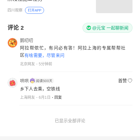
四川观察
打开APP
评论
2
@元宝 一起聊新闻
鹅叨叨
阿拉帮侬忙，有问必有答！阿拉上海的专属帮帮社
区
有啥需要，尽管来问
北京网友
5分钟前
哄哄
首赞
乡下人去乘，空铁线
上海网友
6月1日
回复
已显示全部评论