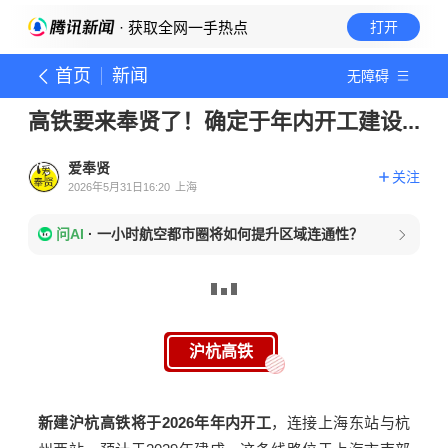
· 获取全网一手热点
打开
首页
新闻
无障碍
高铁要来奉贤了！确定于年内开工建设...
爱奉贤
关注
2026年5月31日16:20
上海
问AI
·
一小时航空都市圈将如何提升区域连通性？
沪杭高铁
新建沪杭高铁将于2026年年内开工
，连接上海东站与杭