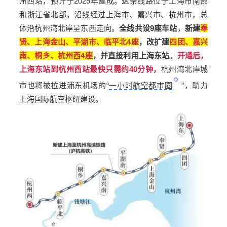
州西站，预计于2029年建成。这
条线路位于上海市南部
和浙江省北部，沿线经过上海市、嘉兴市、杭州市，总
体沿杭州湾北岸呈东西走向。
全线共设9座车站
，
新建
奉
贤、上海金山、平湖市、临平北4座
，改扩建
四团、嘉兴
南、桐乡、杭州西4座
，并直接利用上海东站
。
开通后，
上海东站到杭州西站最快只需约40分钟，
杭州湾北岸城
市也将被拉进浦东机场的“
一小时航空都市圈
”，助力
上海国际航空枢纽建设。