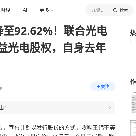
财经
AI
更多
九派财经
搜索
至92.62%！联合光电
热
长益光电股权，自身去年
作
关注
号
出？
发布公告，宣布计划以发行股份的方式，收购王锦平等