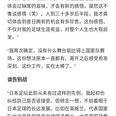
体会过缺席的滋味，才会有新的感悟，虽然这不
像谈感情（笑）。人到三十多岁后半段，我才真
切体会到昔日拥有的机会有多珍贵。这份感悟，
不仅对我的足球生涯有益，对整个人生也大有启
发。”
“我再次确定，没有什么舞台能比得上国家队赛
场。这份想法原本一直都有，离开之后感受愈发
深刻。这份工作，实在太棒了。”
谈告别战
“日本足坛此前从未有过这样的先例，我起初也
纠结自己是否该接受。但转念一想，不妨着眼于
日本足球的长远发展。比如在英格兰，代表国家