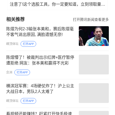
注意了!这个选股工具，你一定要知道，立刻领取量化指标!
相关推荐
打开腾讯新闻查看更多
陈熠为何2-3输张本美和，赛后陈熠毫
不客气说出原因, 满脸遗憾无奈!
峰顶体坛
打开APP
陈熠懵了！被裁判出示红牌+医疗暂停
遭拒绝 网友：张本美和赢得不光彩
念洲
打开APP
横滨冠军赛：4场硬仗炸了！沪上公主
大战日本，男队2人太难了
峰顶体坛
打开APP
看视频还能赚钱？赶紧打开快手极速