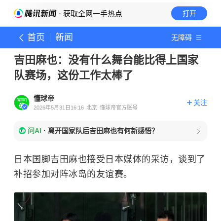
· 获取全网一手热点
打开
首页
新闻
无障碍
吉田麻也：没有什么舞台能比得上国家
队赛场，这份工作太棒了
懂球帝
关注
2026年5月31日16:16
北京
懂球帝官方账号
问AI
·
离开国家队后吉田麻也有何新感悟？
日本国脚吉田麻也接受日本媒体的采访，谈到了
补招参加对阵冰岛的友谊赛。