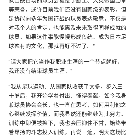
队出战百场的球员会被授予爵士、大英帝国勋章
等荣誉。或许目前我们还没有国家级的表彰，但
足协能向多年为国征战的球员表达敬意，不仅是
对我个人的肯定，也能惠及未来取得同样成就的
球员。如果这件事能慢慢形成传统、成为日本足
球独有的文化，那就再好不过了。”
“请大家把它当作我职业生涯的一个节点就好，
我还没有结束球员生涯。”
“我从足球运动、从国家队收获了太多。步入三
十岁后，我开始学着付出、懂得奉献。如今我身
兼球员协会会长，也一直在思考，如何用利他之
心继续发挥价值，而我显然还能继续为此努力。
训练中即便被换下，我也会压抑住不甘，始终带
着昂扬的斗志投入训练。再说一遍，明天这场比