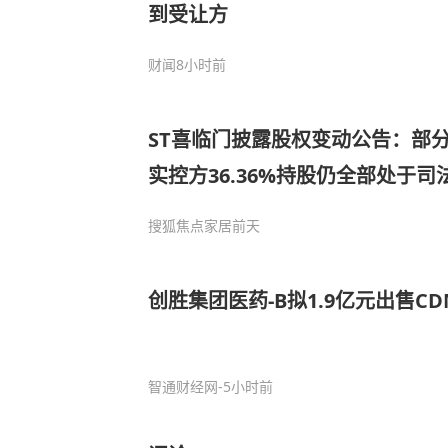
到受让方
财闻
8小时前
ST喜临门披露股权变动公告：部
实控方36.36%持股仍全部处于司
搜狐焦点家居
前天
创胜集团医药-B拟1.9亿元出售C
智通财经网
-5小时前