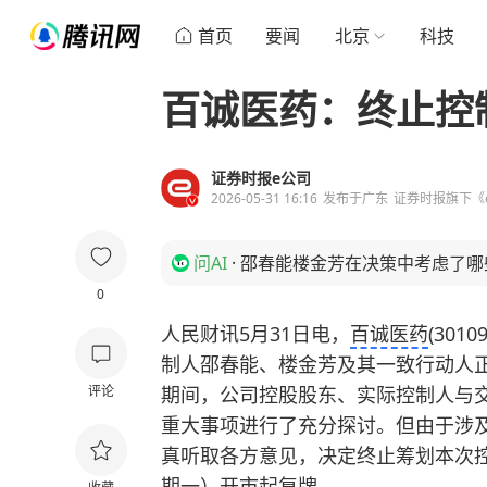
首页
要闻
北京
科技
百诚医药：终止控
证券时报e公司
2026-05-31 16:16
发布于
广东
证券时报旗下《
问AI
·
邵春能楼金芳在决策中考虑了哪
0
人民财讯5月31日电，
百诚医药
(30
制人邵春能、楼金芳及其一致行动人
评论
期间，公司控股股东、实际控制人与
重大事项进行了充分探讨。但由于涉
真听取各方意见，决定终止筹划本次控
期一）开市起复牌。