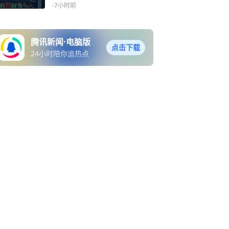
-7小时前
腾讯新闻·电脑版
点击下载
24小时陪你追热点