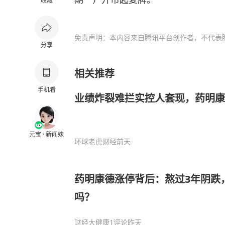
收藏
免责声明：本内容来自腾讯平台创作者，不代表
分享
相关推荐
手机看
业绩炸裂难拦实控人套现，药明康
元宝 · 新闻妹
环球老虎财经
前天
药明康德涨停背后：熬过3年阴跌
吗？
财经大健康
1评论
昨天