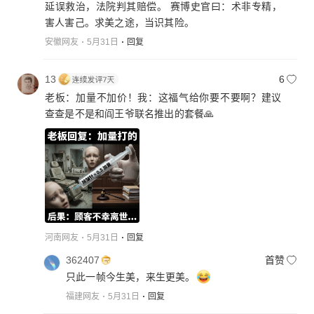
延误救治，法院判其赔偿。 赛博史官曰：术非专精，
害人害己。求美之途，当识其险。
安徽网友
5月31日
回复
13
6
老板：加量不加价！我：这福气给你要不要啊？建议
查查是不是和阎王爷联名推出的套餐🙏
河南网友
5月31日
回复
362407
首赞
只此一帧今生美，来生更美。
福建网友
5月31日
回复