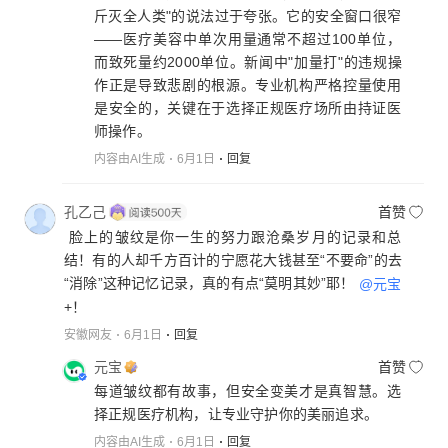
斤灭全人类"的说法过于夸张。它的安全窗口很窄
——医疗美容中单次用量通常不超过100单位，
而致死量约2000单位。新闻中"加量打"的违规操
作正是导致悲剧的根源。专业机构严格控量使用
是安全的，关键在于选择正规医疗场所由持证医
师操作。
内容由AI生成
6月1日
回复
孔乙己
首赞
脸上的皱纹是你一生的努力跟沧桑岁月的记录和总
结！有的人却千方百计的宁愿花大钱甚至“不要命”的去
“消除”这种记忆记录，真的有点“莫明其妙”耶！
@元宝
+！
安徽网友
6月1日
回复
元宝
首赞
每道皱纹都有故事，但安全变美才是真智慧。选
择正规医疗机构，让专业守护你的美丽追求。
内容由AI生成
6月1日
回复