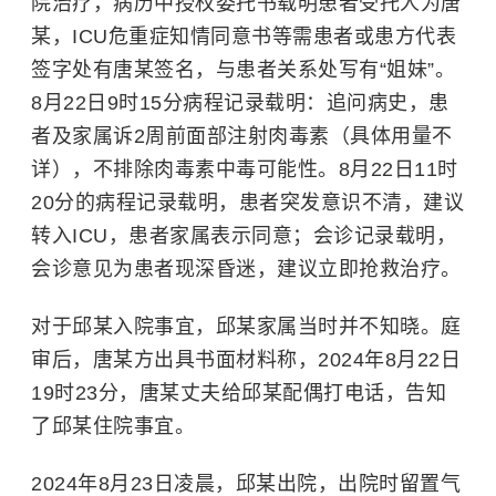
院治疗，病历中授权委托书载明患者受托人为唐
某，ICU危重症知情同意书等需患者或患方代表
签字处有唐某签名，与患者关系处写有“姐妹”。
8月22日9时15分病程记录载明：追问病史，患
者及家属诉2周前面部注射肉毒素（具体用量不
详），不排除肉毒素中毒可能性。
8月22日11时
20分的病程记录载明，患者突发意识不清，建议
转入ICU，患者家属表示同意；会诊记录载明，
会诊意见为患者现深昏迷，建议立即抢救治疗。
对于邱某入院事宜，邱某家属当时并不知晓。庭
审后，唐某方出具书面材料称，2024年8月22日
19时23分，唐某丈夫给邱某配偶打电话，告知
了邱某住院事宜。
2024年8月23日凌晨，邱某出院，出院时留置气