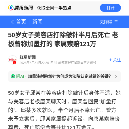
· 获取全网一手热点
打开
首页
新闻
无障碍
50岁女子美容店打除皱针半月后死亡 老
板曾称加量打的 家属索赔121万
红星新闻
关注
2026年5月31日22:36
四川
成都商报红星新闻官方账号
问AI
·
加量注射除皱针为何成为法院认定过错的关键？
50岁女子邱某在美容店打除皱针后身体不适，她
与美容店老板唐某聊天时，唐某曾回复“加量打
的”。
邱某多次就医，半个月后不幸死亡。警方
未予立案后，邱某家属提起诉讼，向唐某索赔丧
葬费、死亡赔偿金等共计121万余元。