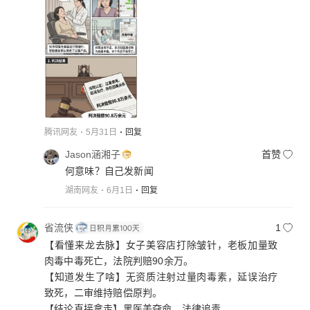
腾讯网友
5月31日
回复
Jason涵湘子
首赞
何意味？自己发新闻
湖南网友
6月1日
回复
省流侠
1
【看懂来龙去脉】女子美容店打除皱针，老板加量致
肉毒中毒死亡，法院判赔90余万。
【知道发生了啥】无资质注射过量肉毒素，延误治疗
致死，二审维持赔偿原判。
【结论直接拿走】黑医美夺命，法律追责。