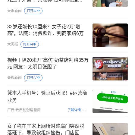
了”，女方已报警
天眼新闻
打开APP
32岁还能长10厘米？女子花2万“增
高”，法院：消费欺诈，判商家赔6万
大河报
打开APP
视频丨隔20米开“高仿”奶茶店判赔35万
元 网友：太明目张胆了
央视新闻
打开APP
凭本人手机号：验证后获取！#运营商
业务
00:15
广告
云启创想运营商
了解详情
女子称在宜家上厕所时整扇门突然脱
落砸下，导致软组织挫伤，门店回