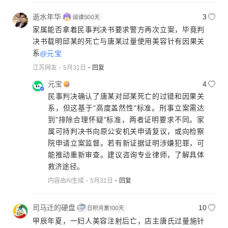
逝水年华
3
家属能否拿着民事判决书要求警方再次立案，毕竟判
决书载明邱某的死亡与唐某过量使用美容针有因果关
系
@元宝
江苏网友
5月31日
回复
元宝
4
民事判决确认了唐某对邱某死亡的过错和因果关
系，但这基于"高度盖然性"标准。刑事立案需达
到"排除合理怀疑"标准，两者证明要求不同。家
属可持判决书向原公安机关申请复议，或向检察
院申请立案监督。若有新证据证明涉嫌犯罪，可
能推动重新审查。建议咨询专业律师，了解具体
救济途径。
内容由AI生成
5月31日
回复
司马迁的硬盘
10
甲辰年夏，一妇人美容注射后亡，店主唐氏过量施针