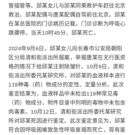
管插管等。邱某女儿与邱某同乘救护车赶往北京
救治，邱某配偶与唐某配偶自驾前往北京。邱某
在某总医院的门诊病历记载，门诊诊断为呼吸心
跳骤停。当天10时45分，邱某死亡。
2024年9月6日，邱某女儿向长春市公安局朝阳
区分局清和街派出所报案，举报唐某在无行医资
格的情况下给邱某注射除皱针。10月9日，清和
街派出所委托某研究所，对邱某的血液样本进行
119种毒（药）物成分的定性、定量分析。此次
鉴定结果为，血液样品中未检出119种常见毒
（药）物成分，附件目录中列明的毒物中未包含
肉毒素。10月12日，清和街派出所委托某研究
所对邱某死因进行鉴定。此次鉴定意见为，邱某
符合因呼吸困难致急性呼吸衰竭而死亡，现有鉴