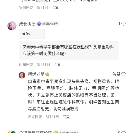
安徽网友
6月1日
回复
成长树屋
1
9
s
肉毒素中毒早期都会有哪些症状出现？头晕重影时
应该第一时间做什么呢？
山东网友
5月31日
回复
摆烂老叟
首赞
肉毒素中毒早期多出现头晕头痛、视物重影、眼
睑下垂、睁眼困难、肢体无力、吞咽困难等症
状，需立刻停止美容店的热喷等不当处理，第一
时间前往正规医院急诊科就诊，明确告知医生肉
毒素注射史，切勿延误救治
湖北网友
5月31日
回复
鲁迅转世在评论区
5