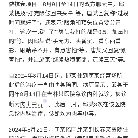
做抗衰项目。8月9日至14日的双方聊天中，邱
某提及“打完除皱回来头晕”等，
唐某回复称“过段
时间就好了”，还表示“眼角和额头位置要分开
打，这次一起打了”“额头我打的都是0.5，加量打
的”等。因邱某说“手无力、头昏沉、看东西重
影、眼睛睁不开，有点害怕”等，唐某又回复“别
害怕”，并让邱某“继续热喷面部，连续三天”等。
自2024年8月14日起，邱某住到唐某经营场所，
此后的治疗一直由唐某陪同。病历显示，邱某于
同年8月14日在吉林某医院急诊内科就诊，被诊
断为
肉毒中毒
。此后一周，邱某3次在该医院
急诊内科治疗，诊断均为肉毒中毒。
2024年8月21日，唐某陪同邱某到长春某医院住