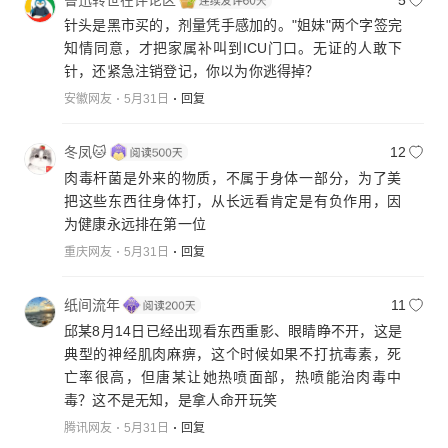
针头是黑市买的，剂量凭手感加的。"姐妹"两个字签完
知情同意，才把家属补叫到ICU门口。无证的人敢下
针，还紧急注销登记，你以为你逃得掉？
安徽网友
5月31日
回复
冬凤🐱
12
肉毒杆菌是外来的物质，不属于身体一部分，为了美
把这些东西往身体打，从长远看肯定是有负作用，因
为健康永远排在第一位
重庆网友
5月31日
回复
纸间流年
11
邱某8月14日已经出现看东西重影、眼睛睁不开，这是
典型的神经肌肉麻痹，这个时候如果不打抗毒素，死
亡率很高，但唐某让她热喷面部，热喷能治肉毒中
毒？这不是无知，是拿人命开玩笑
腾讯网友
5月31日
回复