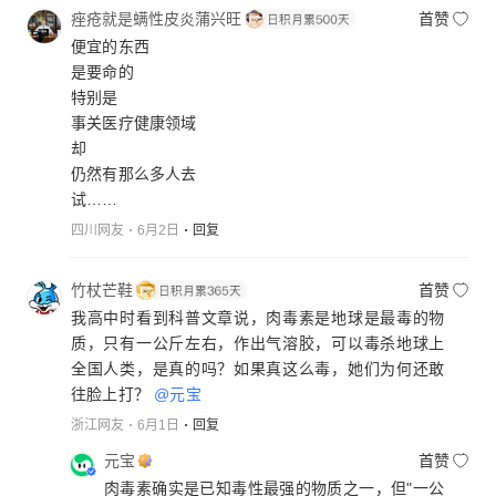
痤疮就是螨性皮炎蒲兴旺
首赞
便宜的东西
是要命的
特别是
事关医疗健康领域
却
仍然有那么多人去
试……
四川网友
6月2日
回复
竹杖芒鞋
首赞
我高中时看到科普文章说，肉毒素是地球是最毒的物
质，只有一公斤左右，作出气溶胶，可以毒杀地球上
全国人类，是真的吗？如果真这么毒，她们为何还敢
往脸上打？
@元宝
浙江网友
6月1日
回复
元宝
首赞
肉毒素确实是已知毒性最强的物质之一，但"一公