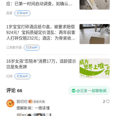
应：已第一时间启动调查，如确认系
宜家问题将承担相应责任
晶报
打开APP
1岁宝宝打碎酒店纸巾盒，被要求赔偿
924元！宝妈质疑定价混乱：两年前客
人打碎仅赔232元；酒店：为骨瓷收藏
品，价格更贵
江南都市报
打开APP
16岁女孩“恋陪本”消费17万，适龄提示
岂是免责牌
红网
打开APP
评论
66
@元宝 一起聊新闻
鹅叨叨
2
图解新闻：一图读懂