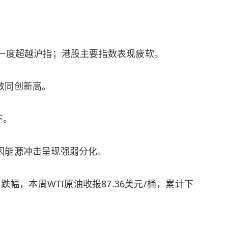
一度超越沪指；港股主要指数表现疲软。
数同创新高。
下。
因能源冲击呈现强弱分化。
幅，本周WTI原油收报87.36美元/桶，累计下