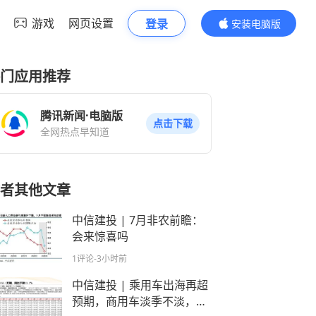
游戏
网页设置
登录
安装电脑版
内容更精彩
门应用推荐
腾讯新闻·电脑版
点击下载
全网热点早知道
者其他文章
中信建投 | 7月非农前瞻：
会来惊喜吗
1评论
-3小时前
中信建投 | 乘用车出海再超
预期，商用车淡季不淡，机