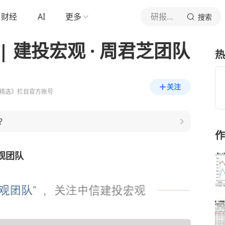
财经
AI
更多
研报精选
搜索
 建投宏观 · 周君芝团队
热
关注
精选》栏目官方账号
？
作
观团队