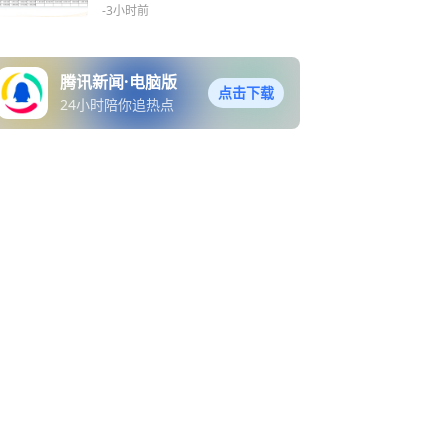
器人“量产+资本化”双击在即
-3小时前
腾讯新闻·电脑版
点击下载
24小时陪你追热点