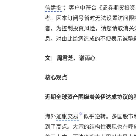
信建投
”）客户中符合《证券期货投
考。因本订阅号暂时无法设置访问限
者，为控制投资风险，请您请取消关
息。对由此给您造成的不便表示诚挚
文
|
周君芝、谢雨心
核心观点
近期全球资产围绕着美伊达成协议的
海外
通胀交易
似乎逆转。多国股市
到了高点。大宗的结构性表现也在呼应