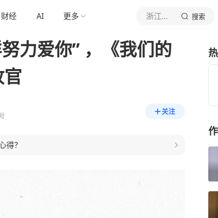
财经
AI
更多
浙江卫视
搜索
努力爱你” ，《我们的
热
收官
关注
号
作
心得？