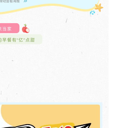
滑动查看海报
来当家
的早餐有“亿”点甜
？