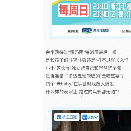
余宇涵接过“懂妈团”特派员最后一棒
是和孩子们斗智斗勇还是“打不过就加入”？
小小“家长”们独立帮自己和爸爸选早餐
是谁准备了多达五颗软糖的“全糖盛宴”？
四个“老baby”在等餐时戏瘾大爆发
什么样的表演让“路过的乌鸦都无语”？