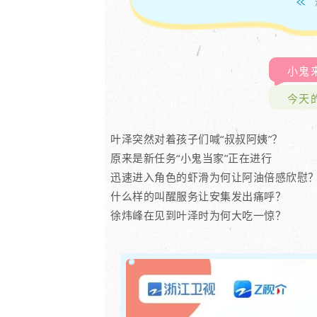
小鬼
今天
叶泽突然对着孩子们喊“叔叔阿姨”？
原来是新任务“小鬼当家”正在进行
迅速进入角色的虾滑为何让阿油倍感欣慰
什么样的叫醒服务让安集发出痛呼？
徐炜峰在见到叶泽时为何大吃一惊？