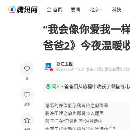
首页
要闻
北京
科技
“我会像你爱我一样
爸爸2》今夜温暖
浙江卫视
2026-05-31 16:01
发布于
浙江
浙江卫视官方账
0
问AI
·
爸爸们从旅程中收获了哪些育儿
评论
精彩的傈僳族部落冒险之旅落幕
腾冲团建之旅也即将步入尾声
孩子们在“已读乱回”的对话中
会有怎样全新的挑战正在等待他们？