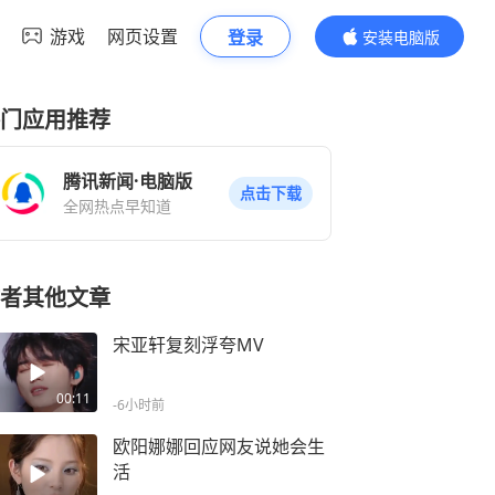
游戏
网页设置
登录
安装电脑版
内容更精彩
门应用推荐
腾讯新闻·电脑版
点击下载
全网热点早知道
者其他文章
宋亚轩复刻浮夸MV
00:11
-6小时前
欧阳娜娜回应网友说她会生
活