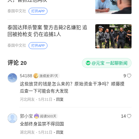
泰国中文社
打开APP
泰国达拜杀警案 警方击毙2名嫌犯 追
回被抢枪支 仍在追捕1人
泰国中文社
打开APP
评论
20
@元宝 一起聊新闻
54188
9
这些放贷的钱是怎么来的？原始资金干净吗？顺藤摸
瓜查一下可能会有大发现
河北网友
5月31日
回复
郭小宝
14
全部终身监禁不得回国
湖北网友
5月31日
回复