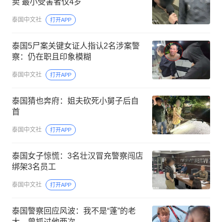
卖 最小受害者仅4岁
泰国中文社
打开APP
泰国5尸案关键女证人指认2名涉案警
察：仍在职且印象模糊
泰国中文社
打开APP
泰国猜也奔府：姐夫砍死小舅子后自
首
泰国中文社
打开APP
泰国女子惊慌：3名壮汉冒充警察闯店
绑架3名员工
泰国中文社
打开APP
泰国警察回应风波：我不是“蓬”的老
大，曾抓过他两次