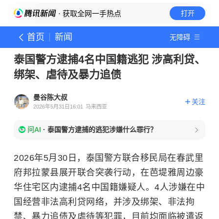
· 获取全网一手热点
打开
首页
新闻
无障碍
泰国警方逮捕4名中国籍逃犯 涉高利贷、
绑架、虐待及暴力追债
曼谷陈大叔
关注
2026年5月31日16:01
马来西亚
问AI
·
泰国警方逮捕的逃犯涉嫌什么罪行？
2026年5月30日，泰国警方联合移民局在春武里
府邦拉蒙县展开联合突袭行动，在芭堤雅周边豪
华住宅区内逮捕4名中国籍嫌疑人。4人涉嫌在中
国经营非法高利贷网络，并涉及绑架、非法拘
禁、暴力追债及虐待等犯罪，目前均面临被遣返