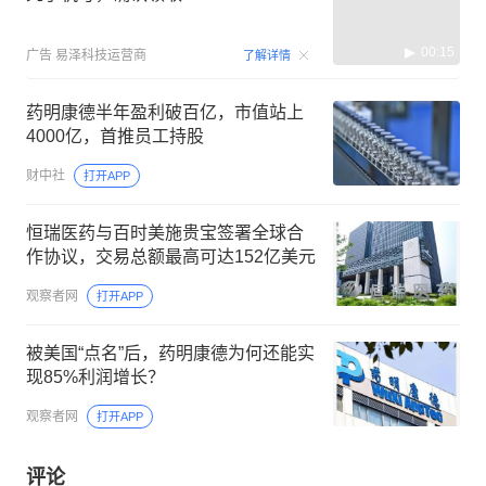
00:15
广告
易泽科技运营商
了解详情
药明康德半年盈利破百亿，市值站上
4000亿，首推员工持股
财中社
打开APP
恒瑞医药与百时美施贵宝签署全球合
作协议，交易总额最高可达152亿美元
观察者网
打开APP
被美国“点名”后，药明康德为何还能实
现85%利润增长？
观察者网
打开APP
评论