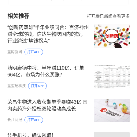
相关推荐
打开腾讯新闻查看更多
“创新药双雄”半年业绩同台：百济神州
赚全球的钱，信达生物吃国内的饭，
行业跨过“烧钱拐点”
蓝鲸新闻
打开APP
药明康德中报：半年赚110亿、订单
664亿，市场为什么买账？
蓝鲨硬科技
打开APP
荣昌生物进入收获期单季暴赚43亿 国
内卖药海外授权双轮驱动高成长
长江商报
打开APP
凭手机号，确认领取！