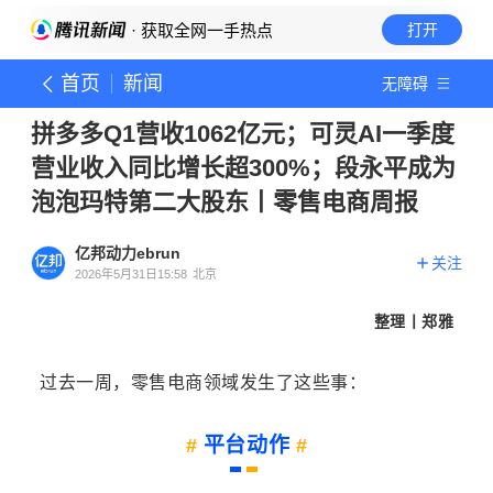
· 获取全网一手热点
打开
首页
新闻
无障碍
拼多多Q1营收1062亿元；可灵AI一季度
营业收入同比增长超300%；段永平成为
泡泡玛特第二大股东丨零售电商周报
亿邦动力ebrun
关注
2026年5月31日15:58
北京
整理丨郑雅
过去一周，零售电商领域发生了这些事：
平台动作
#
#