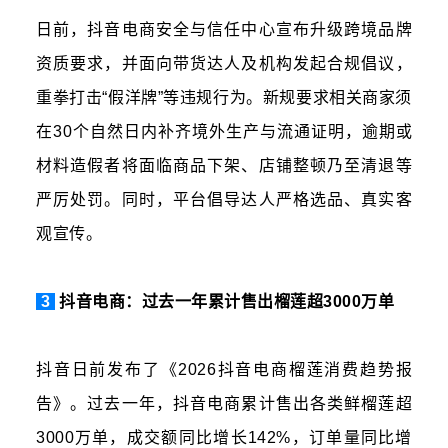
日前，抖音电商安全与信任中心宣布升级跨境品牌
资质要求，并面向带货达人及机构发起合规倡议，
重拳打击“假洋牌”等违规行为。新规要求相关商家须
在30个自然日内补齐境外生产与流通证明，逾期或
材料造假者将面临商品下架、店铺整顿乃至清退等
严厉处罚。同时，平台倡导达人严格选品、真实客
观宣传。
3
抖音电商：过去一年累计售出榴莲超3000万单
抖音日前发布了《2026抖音电商榴莲消费趋势报
告》。过去一年，抖音电商累计售出各类鲜榴莲超
3000万单，成交额同比增长142%，订单量同比增