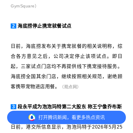
GymSquare）
2
海底捞停止携宠就餐试点
日前，海底捞发布关于携宠就餐的相关说明称，综
合各方意见之后，公司决定停止该项试点。即日
起，三家试点门店均不再提供线下携宠接待服务。
海底捞全国其余门店，继续按照相关规范，谢绝顾
客携带宠物进店用餐。
（观点网）
3
段永平
成为
泡泡玛特
第二大股东 称王宁像乔布斯
打开
腾讯新闻，看更多热点资讯
日前，港交所信息显示，泡泡玛特于2026年5月25