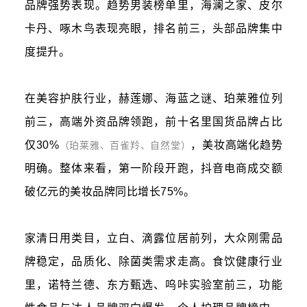
品牌强势表现。趋势男装榜单里，海澜之家、皮尔
卡丹、啄木鸟表现亮眼，排名前三，头部品牌集中
度提升。
在美容护肤行业，赫莲娜、海蓝之谜、珀莱雅位列
前三，高端外资品牌领跑，前十名里国货品牌占比
仅30%
，美妆高端化趋势
（珀莱雅、百雀羚、自然堂）
明确。整体来看，第一阶段开跑，抖音电商成交额
破亿元的美妆品牌同比增长75%。
家清日用类目，立白、滴露位居前列，大众刚需品
牌稳定，品质化、除菌类需求走高。食饮健康行业
里，诺特兰德、东方甄选、呜咔实验室前三，功能