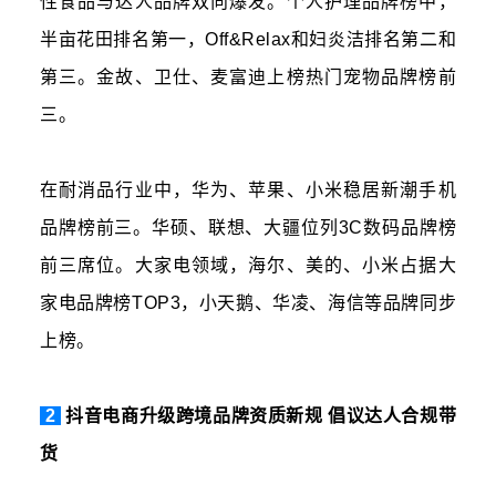
性食品与达人品牌双向爆发。个人护理品牌榜中，
半亩花田排名第一，Off&Relax和妇炎洁排名第二和
第三。金故、卫仕、麦富迪上榜热门宠物品牌榜前
三。
在耐消品行业中，华为、苹果、小米稳居新潮手机
品牌榜前三。华硕、联想、大疆位列3C数码品牌榜
前三席位。大家电领域，海尔、美的、小米占据大
家电品牌榜TOP3，小天鹅、华凌、海信等品牌同步
上榜。
2
抖音电商升级跨境品牌资质新规 倡议达人合规带
货