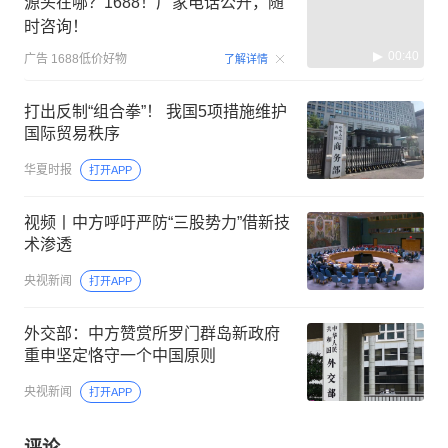
源头在哪？1688！厂家电话公开，随
时咨询！
00:40
广告
1688低价好物
了解详情
打出反制“组合拳”！ 我国5项措施维护
国际贸易秩序
华夏时报
打开APP
视频丨中方呼吁严防“三股势力”借新技
术渗透
央视新闻
打开APP
外交部：中方赞赏所罗门群岛新政府
重申坚定恪守一个中国原则
央视新闻
打开APP
评论