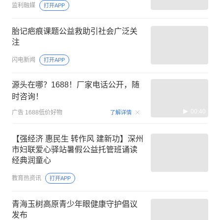
监利融媒
打开APP
胎记疤痕课题公益救助引社会广泛关
注
闪电新闻
打开APP
源头在哪？1688！厂家电话公开，随
时咨询！
00:40
广告
1688低价好物
了解详情
【强经济 惠民生 转作风 建新功】深州
市妇联爱心驿站暑假公益托管班诵读
经典润童心
教育热资讯
打开APP
青海玉树高原青少年眼健康守护倡议
发布