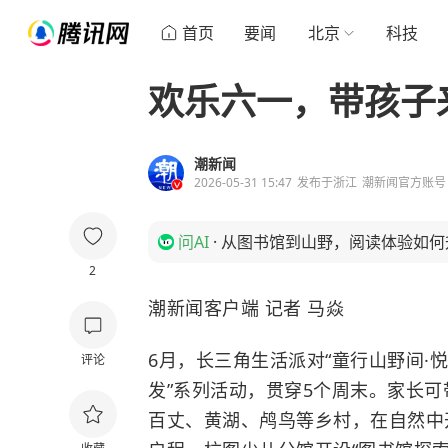
首页
要闻
北京
科技
欢乐六一，带孩子
潮新闻
2026-05-31 15:47
发布于
浙江
潮新闻官方账号
问AI
·
从图书馆到山野，阅读体验如何
2
潮新闻客户端 记者 马焱
6月，长三角生活派对“童行山野间·
评论
发”系列活动，贯穿5个周末。家长
百丈、黄湖、鸬鸟等乡村，在自然中开