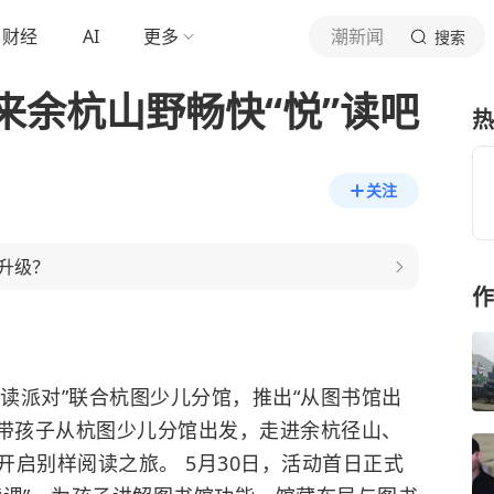
财经
AI
更多
潮新闻
搜索
来余杭山野畅快“悦”读吧
热
关注
升级？
作
悦读派对”联合杭图少儿分馆，推出“从图书馆出
可带孩子从杭图少儿分馆出发，走进余杭径山、
启别样阅读之旅。 5月30日，活动首日正式