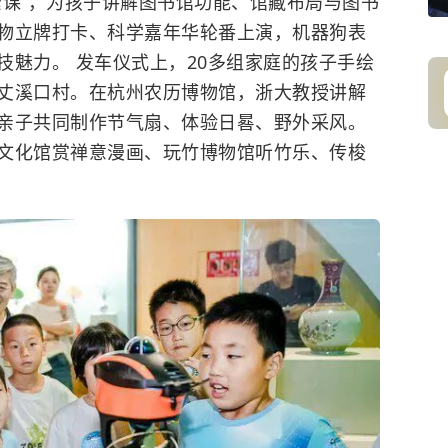
索课”，为孩子讲解图书馆功能、馆藏布局与图书
物立牌打卡、科学嘉年华轮番上演，机器狗表
技魅力。 发车仪式上，20多组家庭的孩子手绘
丈溪口村。在杭州农历博物馆，浙大教授讲解
亲子共同制作节气扇、体验日晷、野外采风。
文化馆赏禅意漫画、玩竹博物馆听竹乐、传梭