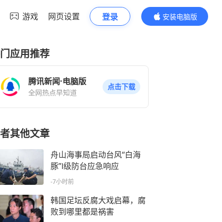
游戏
网页设置
登录
安装电脑版
内容更精彩
门应用推荐
腾讯新闻·电脑版
点击下载
全网热点早知道
者其他文章
舟山海事局启动台风“白海
豚”Ⅰ级防台应急响应
-7小时前
韩国足坛反腐大戏启幕，腐
败到哪里都是祸害