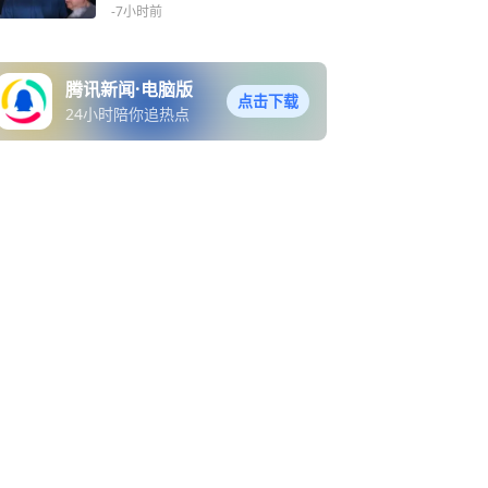
-7小时前
腾讯新闻·电脑版
点击下载
24小时陪你追热点