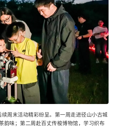
后续周末活动精彩纷呈。第一周走进径山小古城
茶韵味；第二周赴百丈传梭博物馆，学习织布