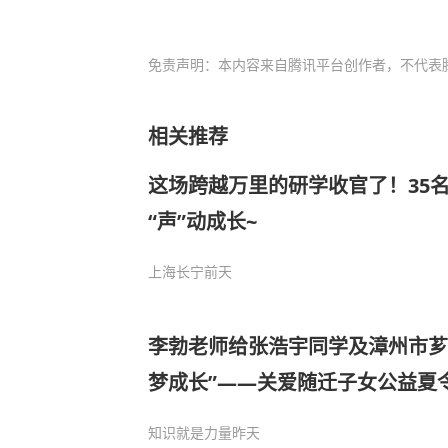
免责声明：本内容来自腾讯平台创作者，不代表
相关推荐
这场跨越万里的研学收官了！35
“声”动成长~
上海长宁
前天
李勃老师给张浩宇同学及漳州市芗
梦成长”——关爱随迁子女公益夏
青少年科普阅读行动
知识就是力量
昨天