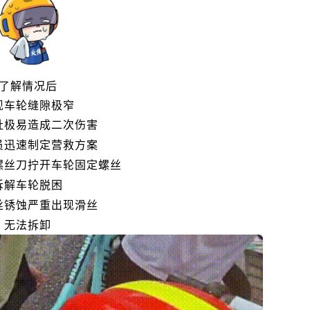
了解情况后
现车轮缝隙极窄
扯极易造成二次伤害
员迅速制定营救方案
螺丝刀拧开车轮固定螺丝
拆解车轮脱困
丝锈蚀严重出现滑丝
无法拆卸