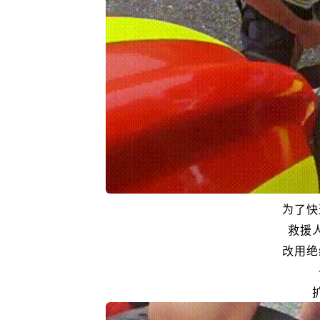
为
了快
救援
改用绝