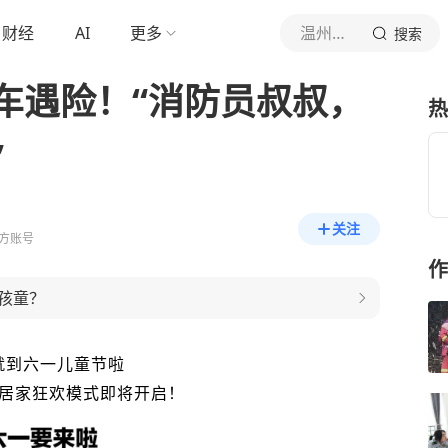
财经
AI
更多
温州消防
搜索
车遇险！“消防员叔叔，
热
”
关注
方账号
作
孩童？
就到六一儿童节啦
居家狂欢模式即将开启！