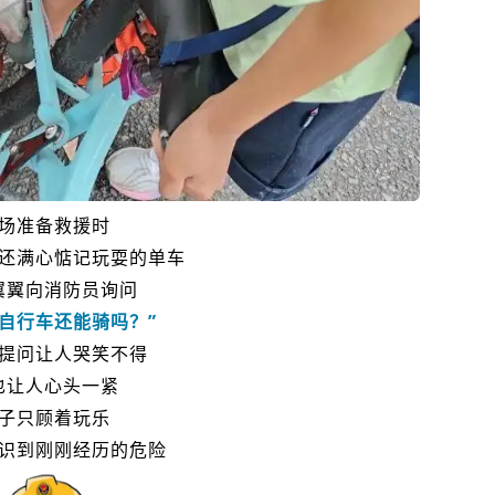
场准备救援时
还满心惦记玩耍的单车
翼翼向消防员询问
，自行车还能骑吗？”
提问让人哭笑不得
也让人心头一紧
子只顾着玩乐
识到刚刚经历的危险