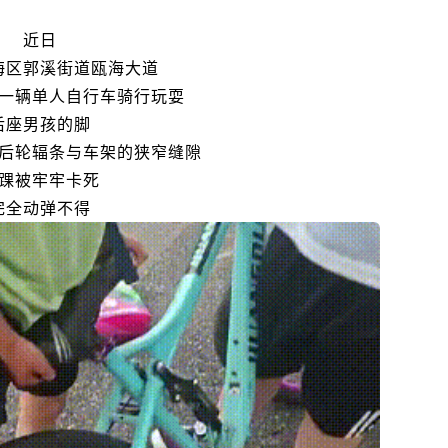
近日
海区郭溪街道瓯海大道
一辆单人自行
车骑行玩耍
后座男孩的脚
后轮辐条与车架的狭窄缝隙
踝被牢牢卡死
完全动弹不得