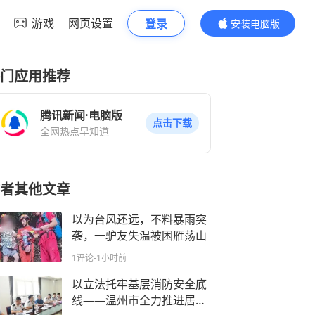
游戏
网页设置
登录
安装电脑版
内容更精彩
门应用推荐
腾讯新闻·电脑版
点击下载
全网热点早知道
者其他文章
以为台风还远，不料暴雨突
袭，一驴友失温被困雁荡山
1评论
-1小时前
以立法托牢基层消防安全底
线——温州市全力推进居住