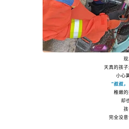
现
天真的孩子
小心
“叔叔
稚嫩的
却
孩
完全没意