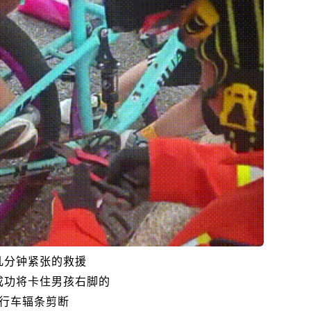
几分钟紧张的救援
成功将卡住男孩右脚的
行车辐条剪断