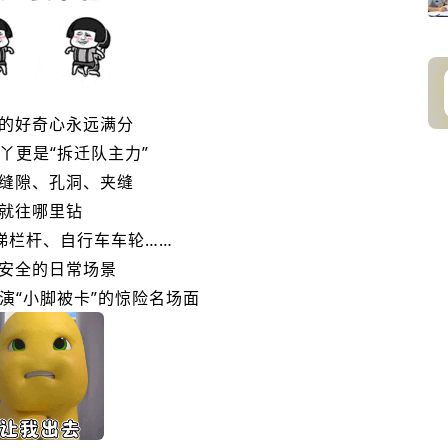
的好奇心永远满分
丫更是“拆迁队主力”
缝隙、孔洞、夹缝
就往哪里钻
梯栏杆、自行车车轮……
安全的日常场景
演“小脚被卡”的惊险名场面