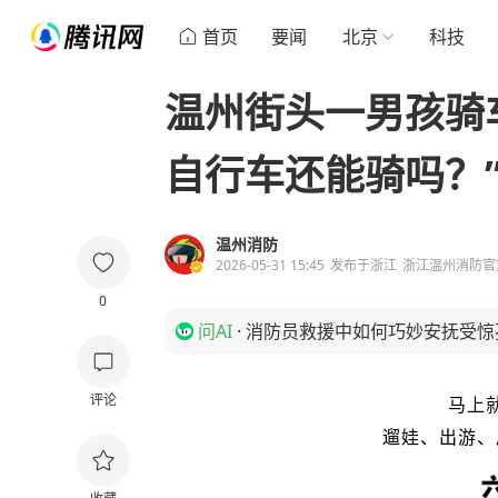
首页
要闻
北京
科技
温州街头一男孩骑
自行车还能骑吗？
温州消防
2026-05-31 15:45
发布于
浙江
浙江温州消防官
0
问AI
·
消防员救援中如何巧妙安抚受惊
评论
马上
遛娃、出游、