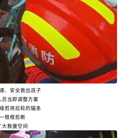
速、安全救出孩子
人员当即调整方案
缘剪将后轮的辐条
一根根剪断
扩大救援空间