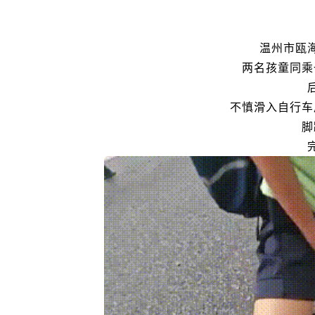
温州市瓯
两名孩童同乘
不慎滑入自行车
脚