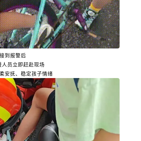
接到报警后
援人员立即赶赴现场
柔安抚、稳定孩子情绪