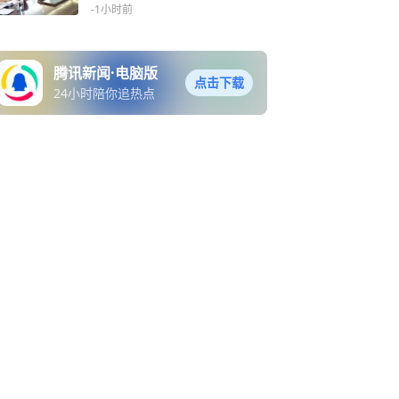
出租房屋与合用场所消防安
-1小时前
全管理立法调研
腾讯新闻·电脑版
点击下载
24小时陪你追热点