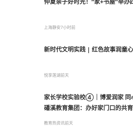
仲夏亲子好时光！“家+书屋”举办
上海静安
7小时前
新时代文明实践 | 红色故事润童
悦享莲湖
前天
家长学校实验校④｜博爱润家 同
磻溪教育集团：办好家门口的共育
教育热资讯
前天