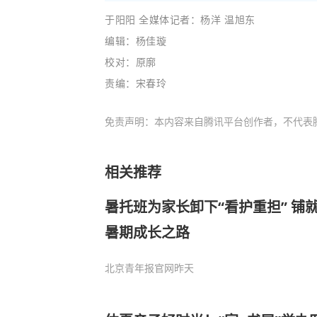
于阳阳
全媒体记者：
杨洋 温旭东
编辑：杨佳璇
校对：原廓
责编：宋春玲
免责声明：本内容来自腾讯平台创作者，不代表
相关推荐
暑托班为家长卸下“看护重担” 铺
暑期成长之路
北京青年报官网
昨天