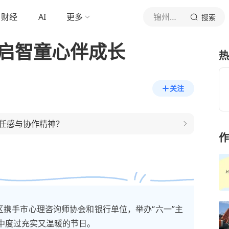
财经
AI
更多
锦州日报
搜索
 启智童心伴成长
热
关注
任感与协作精神？
作
区携手市心理咨询师协会和银行单位，举办“六一”主
中度过充实又温暖的节日。