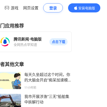
游戏
网页设置
登录
安装电脑版
内容更精彩
门应用推荐
腾讯新闻·电脑版
点击下载
全网热点早知道
者其他文章
每天久坐超过这个时间，你
的大脑会开启“痴呆加速模
式”！
11小时前
我市开展涉渔“三无”船舶集
中拆解行动