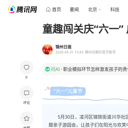
首页
要闻
北京
科技
童趣闯关庆“六一”
锦州日报
2026-05-31 15:43
锦州日报社官方账号
问AI
·
职业模拟环节怎样激发孩子的责
0
“六一”儿童节
评论
5月30日，凌河区锦铁街道兴华社
题亲子游园会，让孩子们在阳光与欢笑