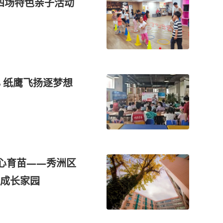
四场特色亲子活动
心 纸鹰飞扬逐梦想
心育苗——秀洲区
成长家园