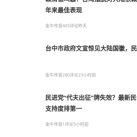
年来最佳表现
金牛传音
403评论
昨天
台中市政府文宣惊见大陆国徽，
金牛传音
280评论
23小时前
民进党“代夫出征”牌失效？最新
支持度排第一
金牛传音
1评论
5小时前