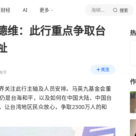
财经
AI
更多
海峡导报社
搜索
德维：此行重点争取台
热
祉
关注
账号
作
界关注此行主轴及人员安排。马英九基金会董
点仍是台海和平，以及如何在中国大陆、中国台
让台湾地区民众放心，争取2300万人的和