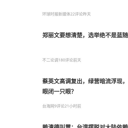
环球时报新媒体
22评论
昨天
郑丽文要想清楚，选举绝不是蓝随
不二论调
180评论
前天
蔡英文高调复出，绿营暗流浮现，
眼闭一只眼？
台海网
9评论
21小时前
赖清德叫嚣：台湾摆脱对大陆依赖