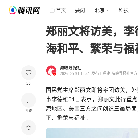
首页
要闻
北京
科技
郑丽文将访美，李
海和平、繁荣与福
海峡导报社
2026-05-31 15:41
发布于
福建
海峡导报社官方
33
国民党主席郑丽文即将率团访美，外
事李德维31日表示，郑丽文此行重
湾地区、美国三方之间创造三赢局面，
评论
平、繁荣与福祉。