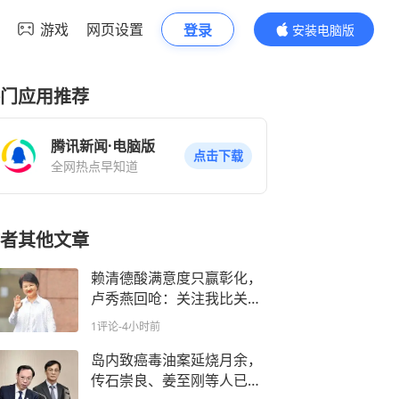
游戏
网页设置
登录
安装电脑版
内容更精彩
门应用推荐
腾讯新闻·电脑版
点击下载
全网热点早知道
者其他文章
赖清德酸满意度只赢彰化，
卢秀燕回呛：关注我比关注
食安还多
1评论
-4小时前
岛内致癌毒油案延烧月余，
传石崇良、姜至刚等人已请