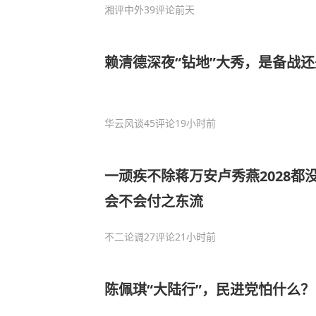
湘评中外
39评论
前天
赖清德深夜“钻地”大秀，是备战
华云风谈
45评论
19小时前
一顽疾不除蒋万安卢秀燕2028都
会不会付之东流
不二论调
27评论
21小时前
陈佩琪“大陆行”，民进党怕什么？