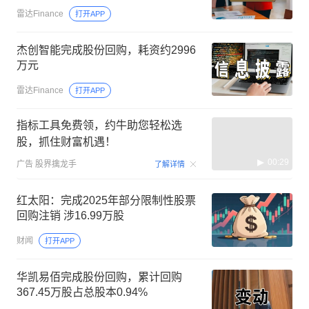
雷达Finance
打开APP
杰创智能完成股份回购，耗资约2996
万元
雷达Finance
打开APP
指标工具免费领，约牛助您轻松选
股，抓住财富机遇！
00:29
广告
股界擒龙手
了解详情
红太阳：完成2025年部分限制性股票
回购注销 涉16.99万股
财闻
打开APP
华凯易佰完成股份回购，累计回购
367.45万股占总股本0.94%