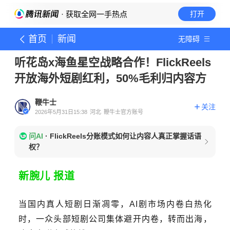
· 获取全网一手热点
打开
首页
新闻
无障碍
听花岛x海鱼星空战略合作！FlickReels
开放海外短剧红利，50%毛利归内容方
鞭牛士
关注
2026年5月31日15:38
河北
鞭牛士官方账号
问AI
·
FlickReels分账模式如何让内容人真正掌握话语
权？
新腕儿 报道
当国内真人短剧日渐凋零，AI剧市场内卷白热化
时，一众头部短剧公司集体避开内卷，转而出海，