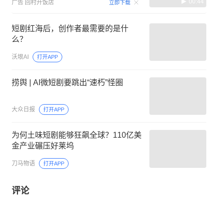
00:44
广告
回村开饭店
立即下载
短剧红海后，创作者最需要的是什
么？
沃垠AI
打开APP
捞舆 | AI微短剧要跳出“速朽”怪圈
大众日报
打开APP
为何土味短剧能够狂飙全球？110亿美
金产业碾压好莱坞
刀马物语
打开APP
评论