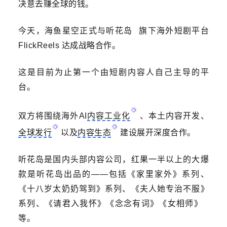
决意去赚全球的钱。
今天，海鱼星空正式与
听花岛
旗下海外短剧平台
FlickReels 达成战略合作。
这是目前为止第一个由短剧内容人自己主导的平
台。
双方将围绕海外AI
内容工业化
、本土内容开发、
全球发行
以及
内容生态
建设展开深度合作。
听花岛是国内头部内容公司，红果一半以上的大爆
款是听花岛出品的——包括《家里家外》系列、
《十八岁太奶奶驾到》系列、《夫人她专治不服》
系列、《请君入我怀》《念念有词》
《女相师》
等。