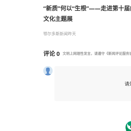
“新质”何以“生根”——走进第十
文化主题展
鄂尔多斯新闻
昨天
评论
0
文明上网理性发言，请遵守
《新闻评论服务
请