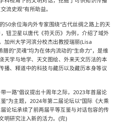
学科视角下的文明对话，挖掘了可供知识传播
交流史观”有所助益。
50余位海内外专家围绕“古代丝绸之路上的天
中，钮卫星以唐代《符天历》为例，介绍了域外
。
加州大学河滨分校
杰出教授瑞丽(Lisa
希腊
的“灵魂”均为在体内流动的“生命力”，是维
绕天学与地学、天文图绘、外来天文历法的本
传播、释道中的科技与藏历以及藏历本身等议
一路”倡议提出十周年之际，2023年首届论
鉴”为主题，2024年第二届论坛以“国际《大乘
本届论坛承续了前两届平等互鉴与对话包容的传
明研究注入新的活力。(完)