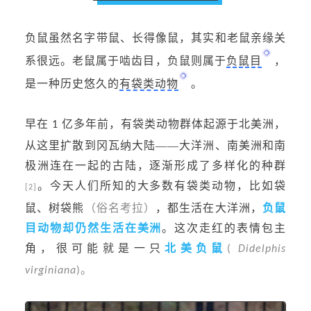
负鼠虽然名字带鼠、长得像鼠，其实和老鼠亲缘关
系很远。老鼠属于啮齿目，负鼠则属于
负鼠目
，
是一种历史悠久的
有袋类动物
。
早在
亿多年前，有袋类动物群体起源于北美洲，
1
从这里扩散到冈瓦纳大陆——大洋洲、南美洲和南
极洲连在一起的古陆，逐渐形成了多样化的种群
。今天人们所知的大多数有袋类动物，比如袋
[2]
鼠、
树袋熊
（俗名考拉）
，都生活在大洋洲，
负鼠
目动物却仍然生活在美洲
。
这次走红的表情包主
角，很可能就是一只
北美负鼠
(
Didelphis
virginiana
)。