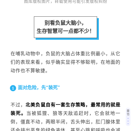
图库版权图片，转载使用可能引发版权纠纷
别看负鼠大脑小，
生存智慧可一点都不少！
在哺乳动物中，负鼠的大脑占体重比例最小，从它
们的表现来看，似乎确实显得不够聪明，在地面的
动作也不算敏捷。
面对危险，先“装死”
1
不过，
北美负鼠自有一套生存策略，最常用的就是
章
装死。
当被狐狸、狼等天敌追赶时，它会就地一
节
倒，僵直不动，两眼半闭，舌头伸出，肛门腺体里
还会排出恶臭的绿色液体，甚至心跳和呼吸也会减