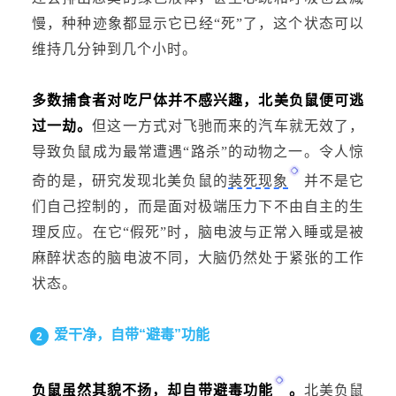
慢，种种迹象都显示它已经
“死”了，这个状态可以
维持几分钟到几个小时。
多数捕食者对吃尸体并不感兴趣，北美负鼠便可逃
过一劫。
但这一方式对飞驰而来的汽车就无效了，
导致负鼠成为最常遭遇“路杀”的动物之一。令人惊
奇的是，研究发现北美负鼠的
装死现象
并不是它
们自己控制的，而是面对极端压力下不由自主的生
理反应。在它“假死”时，脑电波与正常入睡或是被
麻醉状态的脑电波不同，大脑仍然处于紧张的工作
状态。
爱干净，自带“避毒”功能
2
负鼠虽然其貌不扬，却自带
避毒功能
。
北美负鼠