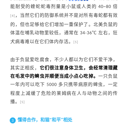
能耐受的蝰蛇蛇毒剂量是小鼠或人类的
倍
40~80
，当然它们的防御系统并不是对所有毒蛇都有效
[4]
的，但也足够给它们增加一重保护了。北美负鼠的
体温在哺乳动物里较低，通常在
℃ 左右，
狂
34-36
犬病毒
难以在它们体内存活。
[5]
由于负鼠爱吃腐食，不少人都以为它们不爱干净，
其实正相反，
它们很注意身体卫生，会经常清理藏
在毛发中的蜱虫并顺便当成小点心吃掉。
一只负鼠
一年内可以吃下
多只携带病原的蜱虫，一定
5000
程度上减缓了危险的
莱姆病
在人与动物之间的传
播。
[5]
懂得合作，和猫“和平”相处
3