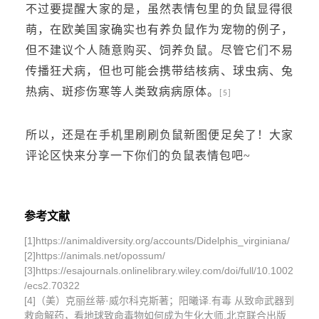
不过要提醒大家的是，虽然表情包里的负鼠显得很
萌，在欧美国家确实也有养负鼠作为宠物的例子，
但不建议个人随意购买、饲养负鼠。尽管它们不易
传播狂犬病，但也可能会携带结核病、球虫病、兔
热病、斑疹伤寒等人类致病病原体。
[5]
所以，还是在手机里刷刷负鼠新图便足矣了！大家
评论区快来分享一下你们的负鼠表情包吧~
参考文献
[1]https://animaldiversity.org/accounts/Didelphis_virginiana/
[2]https://animals.net/opossum/
[3]https://esajournals.onlinelibrary.wiley.com/doi/full/10.1002
/ecs2.70322
[4]（美）克丽丝蒂·威尔科克斯著；阳曦译.有毒 从致命武器到
救命解药，看地球致命毒物如何成为生化大师.北京联合出版