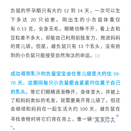
负鼠的怀孕期只有大约
到
天，一次可以生
12
14
下多达
只幼崽。刚出生的小负鼠体重仅
20
有
克，全身无毛，眼睛也睁不开，看上去和
0.13
豆粒差不多大，却能自己利用前肢发力，爬进妈妈
的育儿袋。但是，雌负鼠只有
个乳头，没有抢
13
到的小负鼠只能接受自然淘汰的命运。
[2]
成功得到乳汁的负鼠宝宝会在育儿袋里大约住
50-
天，这期间每只小负鼠都会紧紧叼住属于自己
70
的乳头。
等它们眼睛逐渐睁开，身体变大，并披上
了和妈妈类似的毛发，就需要离开育儿袋了，但还
会继续和妈妈在一起生活大约
天，雌负鼠在
100
寻找食物时将它们背在背上，像一辆“
宝宝巴士
”。