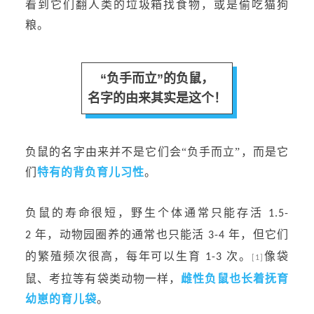
看到它们翻人类的垃圾箱找食物，或是偷吃猫狗
粮。
“负手而立”的负鼠，
名字的由来其实是这个！
负鼠的名字由来并不是它们会
“负手而立”，而是它
们
特有的背负育儿习性
。
负鼠的寿命很短，野生个体通常只能存活
1.5-
年，动物园圈养的通常也只能活
年，但它们
2
3-4
的繁殖频次很高，每年可以生育
次。
像袋
1-3
[1]
鼠、考拉等有袋类动物一样，
雌性负鼠也长着抚育
幼崽的育儿袋
。