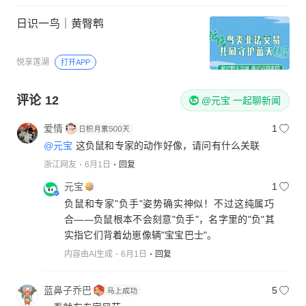
日识一鸟｜黄臀鹎
悦享莲湖
打开APP
评论
12
@元宝 一起聊新闻
爱情
1
@元宝
这负鼠和专家的动作好像，请问有什么关联
浙江网友
6月1日
回复
元宝
1
负鼠和专家"负手"姿势确实神似！不过这纯属巧
合——负鼠根本不会刻意"负手"，名字里的"负"其
实指它们背着幼崽像辆"宝宝巴士"。
内容由AI生成
6月1日
回复
蓝鼻子乔巴
5