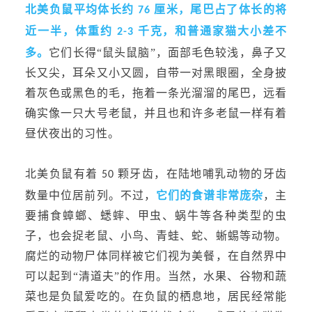
北美负鼠平均体长约
厘米，尾巴占了体长的将
76
近一半，体重约
千克，和普通家猫大小差不
2-3
多。
它们长得“鼠头鼠脑”，面部毛色较浅，鼻子又
长又尖，耳朵又小又圆，自带一对黑眼圈，全身披
着灰色或黑色的毛，拖着一条光溜溜的尾巴，远看
确实像一只大号老鼠，并且也和许多老鼠一样有着
昼伏夜出的习性。
北美负鼠有着
颗牙齿，在陆地哺乳动物的牙齿
50
数量中位居前列。不过，
它们的食谱非常庞杂
，主
要捕食蟑螂、蟋蟀、甲虫、蜗牛等各种类型的虫
子，也会捉老鼠、小鸟、青蛙、蛇、蜥蜴等动物。
腐烂的动物尸体同样被它们视为美
餐，在自然界中
可以起到“清道夫”的作用。当然，水果、谷物和蔬
菜也是负鼠爱吃的。在负鼠的栖息地，居民经常能