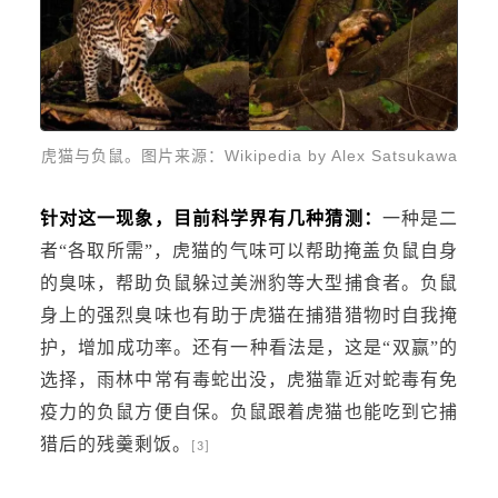
虎猫与负鼠。图片来源：
Wikipedia by Alex Satsukawa
针对这一现象，目前科学界有几种猜测：
一种是二
者“各取所需”，
虎猫的气味可以帮助掩盖负鼠自身
的臭味，帮助负鼠躲过美洲豹等大型捕食者。
负鼠
身上的强烈臭味也有助于虎猫在捕猎猎物时自我掩
护，增加成功率。
还有一种看法是，这是“双赢”的
选择，雨林中常有毒蛇出没，虎猫靠近对蛇毒有免
疫力的负鼠方便自保。负鼠跟着虎猫也能吃到它捕
猎后的残羹剩饭。
[3]