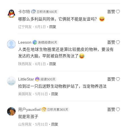
卡尔特
首赞
哪那么多利益共同体，它俩就不能是友谊吗？
辽宁网友
6月1日
回复
Leeson
首赞
人类在地球生物圈里还是算比较脆皮的物种，要没有
发达的大脑，早就被自然界淘汰了
陕西网友
6月1日
回复
LittleStar
首赞
捡到过一只后送野生动物救护站了，当宠物养违法
美国网友
5月31日
回复
用户yaux6wl
首赞
就是背孩子
山东网友
5月31日
回复