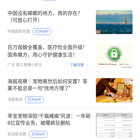
中国没有蟑螂的地方，真的存在？
（可放心打开）
中国国家地理
打开APP
百万保额全覆盖，医疗险全面升级！
国寿魔方，用心守护健康生活！
00:06
广告
鼎立健康小助手
了解详情
海报观察｜宠物离世后如何安置？答
案不能总是一句“找地方埋了”
海报新闻
打开APP
乖宝宠物深陷“千猫瘫痪”风波：一年砸
8亿宣传业务，被曝疯狂删帖
新浪新消费
打开APP