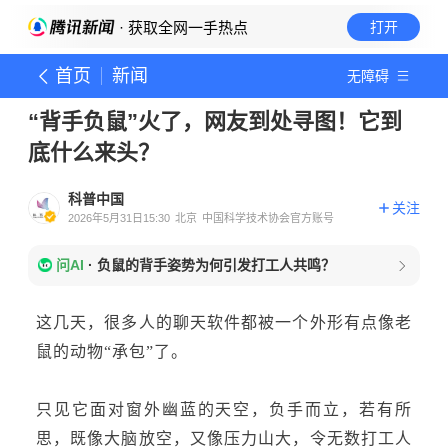
· 获取全网一手热点
打开
首页
新闻
无障碍
“背手负鼠”火了，网友到处寻图！它到
底什么来头？
科普中国
关注
2026年5月31日15:30
北京
中国科学技术协会官方账号
问AI
·
负鼠的背手姿势为何引发打工人共鸣？
这几天，很多人的聊天软件都被一个外形有点像老
鼠的动物“承包”了。
只见它面对窗外幽蓝的天空，负手而立，若有所
思，既像大脑放空，又像压力山大，令无数打工人