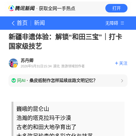
· 获取全网一手热点
打开
首页
新闻
无障碍
新疆非遗体验：解锁“和田三宝”｜打卡
国家级技艺
苏丹卿
关注
2026年5月31日15:34
湖北
旅游领域创作者
问AI
·
桑皮纸制作怎样延续丝路文明记忆？
巍峨的昆仑山
浩瀚的塔克拉玛干沙漠
古老的和田大地孕育出了