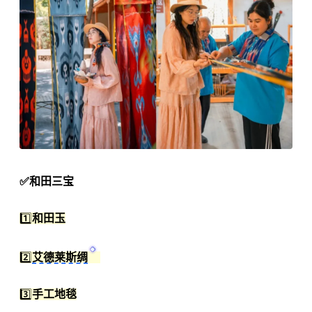
✅和田三宝
1️⃣
和田玉
2️⃣
艾德莱斯绸
3️⃣
手工地毯