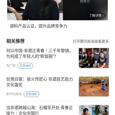
了解详情
调料产品认证，提升品牌竞争力
相关推荐
打开腾讯新闻查看更多
何以中国·非遗正青春｜三千年黎锦，
为何成了年轻人的“新饭碗”？
央广网
打开APP
甘肃白银：窑火传匠心 非遗技艺助力
文化富民
新华社新闻
打开APP
当非遗跨越山海：石榴花开处 青春正
接力｜文化中国行