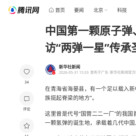
首页
要闻
北京
科技
中国第一颗原子弹
访“两弹一星”传承
新华社新闻
2026-05-31 15:33
发布于
广东
新华社新闻官方
34
在青海省海晏县，有一个足以载入新
族挺起脊梁的地方”。
评论
这里曾是代号“国营二二一厂”的我
一颗氢弹的诞生地，承载着几代中国