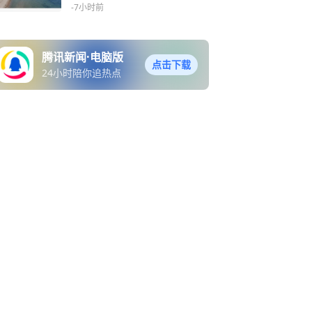
-7小时前
腾讯新闻·电脑版
点击下载
24小时陪你追热点