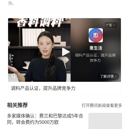
场。
广告
了解详情
调料产品认证，提升品牌竞争力
相关推荐
打开腾讯新闻查看更多
多家媒体确认：费兰和巴黎达成5年合
同，转会费约为5000万欧