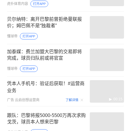
虎扑体育内容
打开APP
贝尔纳特：离开巴黎前曾拒绝曼联报
价；姆巴佩不是“独裁者”
懂球帝
打开APP
加泰媒：费兰加盟大巴黎的交易即将
完成，球员归队前或将官宣
懂球帝
打开APP
凭本人手机号：验证后获取！#运营商
业务
00:15
广告
云启创想运营商
了解详情
跟队：巴黎将报5000-5500万再次求购
戈茨，球员本人想来巴黎