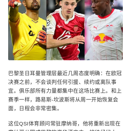
巴黎圣日耳曼管理层最近几周态度明确：在欧冠
决赛之前，不会谈判任何引援、续约或离队事
宜。俱乐部所有力量都集中在这场比赛上。和上
赛季一样，路易斯-坎波斯将从周一开始恢复会
面，日程会非常密集。
这位QSI体育顾问常驻摩纳哥，他将重新出现在