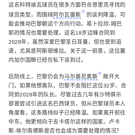
这名科特迪瓦球员在很多方面符合恩里克寻找的
球员类型，而围绕
阿尔瓦雷斯
的谈判降温，可
能会推动巴黎朝这个方向行动。易卜拉欣-姆巴
耶的情况也需要处理。这名18岁边锋合同到
2028年，虽然深爱巴黎圣日耳曼，但也受到追
逐，尤其是阿斯顿维拉。关于这一前景，这位塞
内加尔国脚已经在私下谈到过。
后防线上，巴黎仍会为
马尔基尼奥斯
敞开大
门。如果他想离队，巴黎不会阻拦这位32岁、合
同到2028年的队长。尽管过去几年有沙特俱乐
部曾尝试引进这名巴西球员，但从巴黎球员本人
角度看，这条路线似乎已经降温。如果离开前往
中东，他更倾向于去卡塔尔这样的国家。卢卡
斯-埃尔南德斯是否也会成为需要处理的情况？