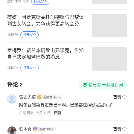
虎扑体育内容
打开APP
荷媒：阿贾克斯委托门德斯与巴黎谈
判古茨转会，力争获得更高转会费
懂球帝
打开APP
罗梅罗：费兰本周致电弗里克，告知
自己决定加盟巴黎的消息
懂球帝
打开APP
评论
2
@元宝 一起聊新闻
雪去无痕
首赞
阿尔瓦雷斯肯定去巴萨啊，巴黎都连续欧冠冠军了
广东网友
5月31日
回复
铁木真
首赞