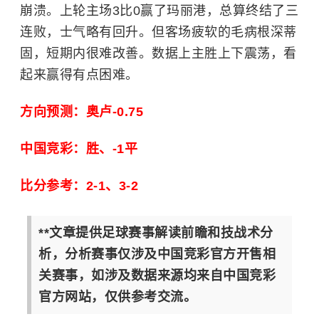
崩溃。上轮主场3比0赢了玛丽港，总算终结了三
连败，士气略有回升。但客场疲软的毛病根深蒂
固，短期内很难改善。数据上主胜上下震荡，看
起来赢得有点困难。
方向预测：奥卢-0.75
中国竞彩：胜、-1平
比分参考：2-1、3-2
**文章提供足球赛事解读前瞻和技战术分
析，分析赛事仅涉及中国竞彩官方开售相
关赛事，如涉及数据来源均来自中国竞彩
官方网站，仅供参考交流。