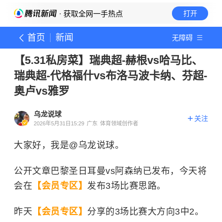
· 获取全网一手热点
打开
首页
新闻
无障碍
【5.31私房菜】瑞典超-赫根vs哈马比、
瑞典超-代格福什vs布洛马波卡纳、芬超-
奥卢vs雅罗
乌龙说球
关注
2026年5月31日15:29
广东
体育领域创作者
大家好，我是@乌龙说球。
公开文章巴黎圣日耳曼vs阿森纳已发布，
今天将
会在
【会员专区】
发布3场比赛思路。
昨天
【会员专区】
分享的3场比赛大方向3中2。