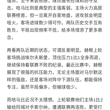
强势，至今未尝败绩，球队擅长控球和防守反
击。哈马比则是典型的主强客弱，主场火力高居
联赛榜首，但一旦离开自家地盘，进攻就会明显
哑火，客场进球数少得可怜。两队历史交手互有
胜负，平局出现频率不低，给本场增添了更多悬
念。
再看两队近期的状态，可谓反差明显。赫根上轮
客场挑战埃尔夫斯堡，顶住压力1比1全身而退，
继续保持着联赛不败的纪录。最近比赛中，赫根
展现了很强的抗压能力，无论主场面对马尔默这
样的强敌，还是客场对阵中下游队伍，都能保持
专注，虽然平局偏多，但输球极少。
而哈马比近况不太理想。上轮联赛他们主场1比2
输给同城对手索尔纳，遭遇联赛两连败。更受打