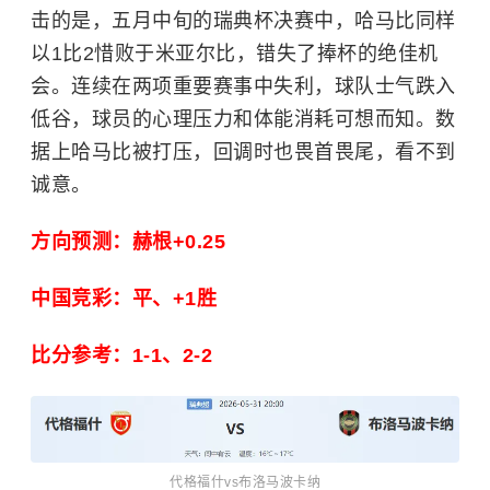
击的是，五月中旬的瑞典杯决赛中，哈马比同样
以1比2惜败于米亚尔比，错失了捧杯的绝佳机
会。连续在两项重要赛事中失利，球队士气跌入
低谷，球员的心理压力和体能消耗可想而知。数
据上哈马比被打压，回调时也畏首畏尾，看不到
诚意。
方向预测：赫根+0.25
中国竞彩：平、+1胜
比分参考：1-1、2-2
代格福什vs布洛马波卡纳