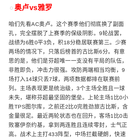
奥卢vs雅罗
咱们先看AC奥卢。这个赛季他们彻底换了副面
孔，完全摆脱了上赛季的保级阴影。9轮战罢，
战绩为6胜0平3负，积18分稳居联赛第三。少赛
两场的情况下，只落后榜首的古比斯6分。有意
思的是，他们是芬超唯一一支没有平局的队伍，
非胜即负，冲击力很强。攻防两端相当均衡，9
场打入14球只丢7球，两项数据都排在联赛前
列。主场表现更是统治级，3个主场全胜且一球
未失，堪称芬超最坚固的堡垒。上轮主场1比0小
胜TPS图尔库，之前还2比0完胜劲旅古比斯，含
金量很足。最近两轮状态也在回升，客场1比0击
败塞伊奈约基，拿到两连胜且连续零封，士气正
高。战术上主打433阵型，中场拦截硬朗，快速