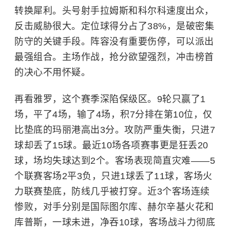
转换犀利。头号射手拉姆斯和科尔科速度出众，
反击威胁很大。定位球得分占了38%，是破密集
防守的关键手段。阵容没有重要伤停，可以派出
最强组合。主场作战，抢分欲望强烈，冲击榜首
的决心不用怀疑。
再看雅罗，这个赛季深陷保级区。9轮只赢了1
场，平了4场，输了4场，积7分排在第10位，仅
比垫底的玛丽港高出3分。攻防严重失衡，只进7
球却丢了15球。最近10场各项赛事更是狂丢20
球，场均失球达到2个。客场表现简直灾难——5
个联赛客场2平3负，只进1球丢了11球，客场火
力联赛垫底，防线几乎被打穿。近3个客场连续
惨败，对手分别是国际图尔库、赫尔辛基火花和
库普斯，一球未进，净吞10球，客场战斗力彻底