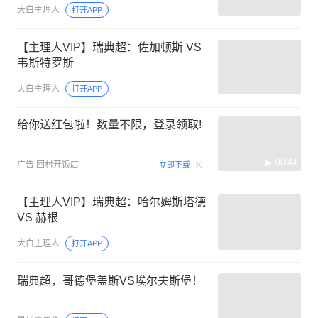
大白主理人
打开APP
【主理人VIP】瑞典超：佐加顿斯 VS
韦斯特罗斯
大白主理人
打开APP
给你送红包啦！数量不限，登录领取!
00:44
广告
回村开饭店
立即下载
【主理人VIP】瑞典超：哈尔姆斯塔德
VS 赫根
大白主理人
打开APP
瑞典超，哥德堡盖斯VS埃尔夫斯堡！