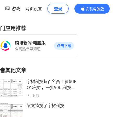
游戏
网页设置
登录
安装电脑版
内容更精彩
门应用推荐
腾讯新闻·电脑版
点击下载
全网热点早知道
者其他文章
宇树科技超百名员工参与IP
O“盛宴”，一批90后科技新
贵或诞生
-5小时前
梁文锋投了宇树科技