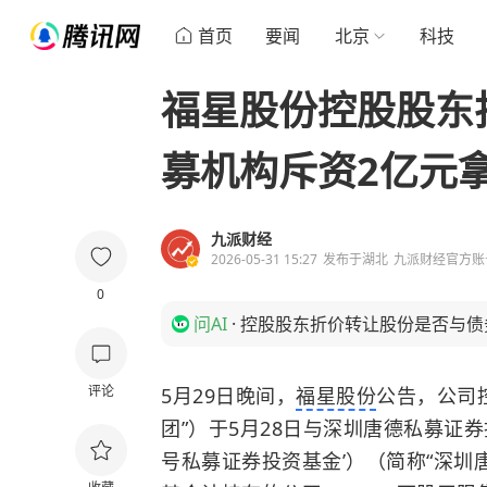
首页
要闻
北京
科技
福星股份控股股东
募机构斥资2亿元
九派财经
2026-05-31 15:27
发布于
湖北
九派财经官方账
0
问AI
·
控股股东折价转让股份是否与债
评论
5月29日晚间，
福星股份
公告，公司
团”）于5月28日与深圳唐德私募证
号私募证券投资基金’）（简称“深圳