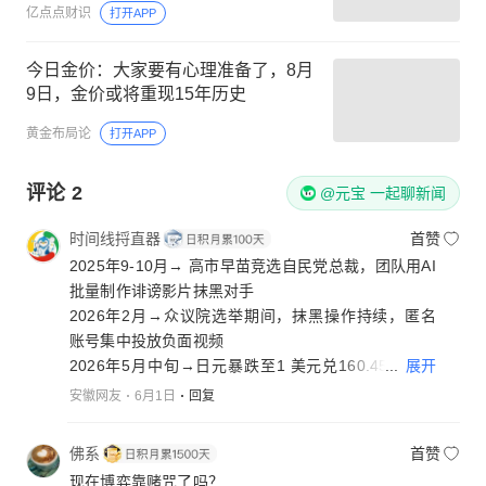
亿点点财识
打开APP
今日金价：大家要有心理准备了，8月
9日，金价或将重现15年历史
黄金布局论
打开APP
评论
2
@元宝 一起聊新闻
时间线捋直器
首赞
2025年9-10月→ 高市早苗竞选自民党总裁，团队用AI
批量制作诽谤影片抹黑对手
2026年2月→众议院选举期间，抹黑操作持续，匿名
账号集中投放负面视频
...
展开
2026年5月中旬→日元暴跌至1 美元兑160.45日元，
触及官方干预红线
安徽网友
6月1日
回复
2026年5月中下旬→日本超长期国债拍卖爆冷，收益
率创二十余年新高，债市崩盘
佛系
首赞
2026年5月26日→《周刊文春曝光67封证据邮件》，
现在博弈靠赌咒了吗？