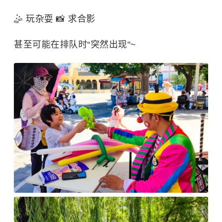
🤹 玩杂耍 📸 求合影
甚至可能在排队时“突然出现"~