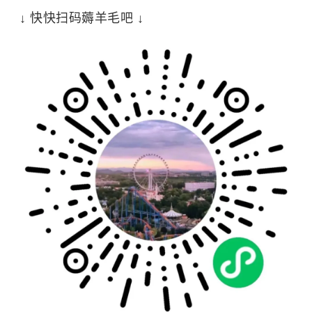
↓ 快快扫码薅羊毛吧 ↓