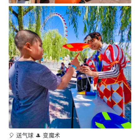
🎈 送气球 🎩 变魔术