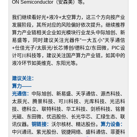
ON Semiconductor（安森美）等。
我们继续看好光+液冷+太空算力，这三个方向按产业
发展阶段，其所对应的风险偏好依次提升。继续推荐
算力产业链相关企业如光模块行业龙头中际旭创、新
易盛等，同时建议关注光器件“一大五小”天孚通信
+仕佳光子/太辰光/长芯博创/德科立/东田微，PIC设
计可川科技等，建议关注国产算力产业链，如其中的
液冷环节如英维克、东阳光等。
建议关注：
算力——
光通信：
中际旭创、新易盛、天孚通信、源杰科技、
太辰光、腾景科技、可川科技、光库科技、光迅科
技、德科立、联特科技、华工科技、剑桥科技、铭普
光磁、东田微、优迅股份、长光华芯、汇绿生态、联
讯仪器。
铜链接：
沃尔核材、精达股份。
算力设备：
中兴通讯、紫光股份、锐捷网络、盛科通信、菲菱科