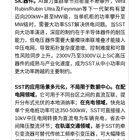
SiC器件。
AI算力集群单节点密度不断攀升，Vera
Rubin/Rubin Ultra及Feynman等下一代架构有望
迈向200kW+甚至MW级，当单机柜的功率攀升至
MW级时，需要大功率SST解决供电问题。当SST
向大功率演进，深层的制约在于半导体器件的耐压
能力，低电压器件需要大量模块串联堆叠才能接入
中压电网，导致拓扑复杂度激增、控制难度和可靠
性风险同步上升。2300V乃至3300V以上SiC高压
器件的成熟与产业化速度，成为SST从中小功率向
更大功率跨越的主要制约。
SST的应用场景多元化，不局限于数据中心。在配
电网领域，
它可用于不同台区之间的直流互联，提
升分布式光伏的本地消纳率；
在充电领域，
快充站
单个充电桩功率可达350-500kW，SST可直接接入
10kV中压电网转换为直流电为车辆充电，省去中
间降压整流环节；
在轨道交通领域，
基于SST的牵
引变流器可替代传统工频牵引变压器，可大幅降低