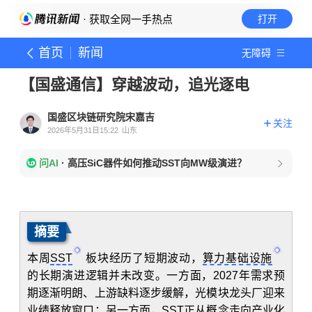
· 获取全网一手热点
打开
首页
新闻
无障碍
【国盛通信】穿越波动，追光逐电
国盛区块链研究院宋嘉吉
关注
2026年5月31日15:22
山东
问AI
·
高压SiC器件如何推动SST向MW级演进？
摘要
本周
SST
板块经历了短期波动，
算力基础设施
的长期演进逻辑并未改变。一方面，2027年需求预
期逐渐明朗、上游缺料逐步缓解，光模块龙头厂迎来
业绩释放窗口；另一方面，SST正从概念走向产业化