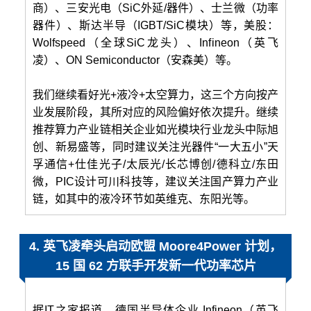
商）、三安光电（SiC外延/器件）、士兰微（功率
器件）、斯达半导（IGBT/SiC模块）等，美股：
Wolfspeed（全球SiC龙头）、Infineon（英飞
凌）、ON Semiconductor（安森美）等。
我们继续看好光+液冷+太空算力，这三个方向按产
业发展阶段，其所对应的风险偏好依次提升。继续
推荐算力产业链相关企业如光模块行业龙头中际旭
创、新易盛等，同时建议关注光器件“一大五小”天
孚通信+仕佳光子/太辰光/长芯博创/德科立/东田
微，PIC设计可川科技等，建议关注国产算力产业
链，如其中的液冷环节如英维克、东阳光等。
4. 英飞凌牵头启动欧盟 Moore4Power 计划，
15 国 62 方联手开发新一代功率芯片
据IT之家报道，德国半导体企业 Infineon（英飞