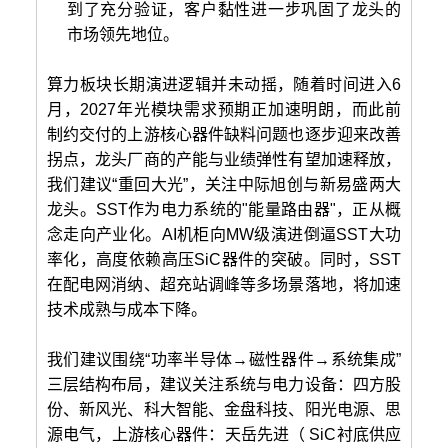
到了充分验证，客户黏性进一步巩固了龙头的
市场领先地位。
算力板块长期演进逻辑并未动摇，随着时间进入6
月，2027年光模块需求预期正加速明朗，而此前
制约交付的上游核心器件缺料问题也逐步迎来改善
拐点，龙头厂商的产能与业绩弹性有望加速释放，
我们建议“重回大光”，关注中际旭创与新易盛两大
龙头。SST作为电力系统的"能量路由器"，正从概
念走向产业化。AI机柜向MW级演进倒逼SST大功
率化，高度依赖高压SiC器件的突破。同时，SST
在配电网消纳、超充站调峰等多场景落地，将加速
技术成熟与成本下降。
我们建议围绕“功率半导体→磁性器件→系统集成”
三层结构布局，建议关注系统与电力设备：四方股
份、新风光、科大智能、金盘科技、阳光电源、思
源电气，上游核心器件：天岳先进（ SiC衬底供应