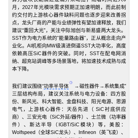
月，2027年光模块需求预期正加速明朗，而此前制
约交付的上游核心器件缺料问题也逐步迎来改善拐
点，龙头厂商的产能与业绩弹性有望加速释放，我们
建议“重回大光”，关注中际旭创与新易盛两大龙头。
SST作为电力系统的"能量路由器"，正从概念走向产
业化。AI机柜向MW级演进倒逼SST大功率化，高度
依赖高压SiC器件的突破。同时，SST在配电网消
纳、超充站调峰等多场景落地，将加速技术成熟与成
本下降。
我们建议围绕“
功率半导体
→磁性器件→系统集成”
三层结构布局，建议关注系统与电力设备：四方股
份、新风光、科大智能、金盘科技、阳光电源、思源
电气，上游核心器件：天岳先进（ SiC衬底供应
商）、三安光电（SiC外延/器件）、士兰微（功率器
件）、斯达半导（IGBT/SiC模块）等，美股：
Wolfspeed（全球SiC龙头）、Infineon（英飞凌）、