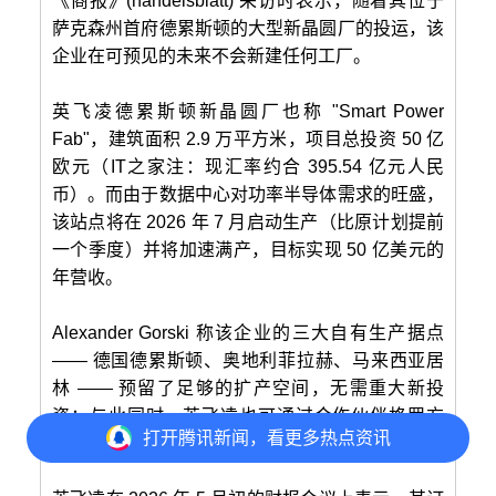
《商报》(handelsblatt) 采访时表示，随着其位于
萨克森州首府德累斯顿的大型新晶圆厂的投运，该
企业在可预见的未来不会新建任何工厂。
英飞凌德累斯顿新晶圆厂也称 "Smart Power
Fab"，建筑面积 2.9 万平方米，项目总投资 50 亿
欧元（IT之家注：现汇率约合 395.54 亿元人民
币）。而由于数据中心对功率半导体需求的旺盛，
该站点将在 2026 年 7 月启动生产（比原计划提前
一个季度）并将加速满产，目标实现 50 亿美元的
年营收。
Alexander Gorski 称该企业的三大自有生产据点
—— 德国德累斯顿、奥地利菲拉赫、马来西亚居
林 —— 预留了足够的扩产空间，无需重大新投
资；与此同时，英飞凌也可通过合作伙伴格罗方
打开
腾讯新闻，看更多热点资讯
德、合资企业 ESMC 获得额外的供应能力。