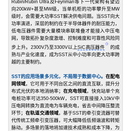
Rubin/Rubin Ultra及Feynman等下一代架构有望迈
向200kW+甚至MW级，当单机柜的功率攀升至MW
级时，会需要大功率SST解决供电问题。当SST向大
功率演进，深层的制约在于半导体器件的耐压能力，
低电压器件需要大量模块串联堆叠才能接入中压电
网，导致拓扑复杂度激增、控制难度和可靠性风险同
步上升。2300V乃至3300V以上
SiC高压器件
的成
熟与产业化速度，成为SST从中小功率向更大功率跨
越的主要制约。
SST的应用场景多元化，不局限于数据中心。
在配电
网领域
，它可用于不同台区之间的直流互联，提升分
布式光伏的本地消纳率；
在充电领域
，快充站单个充
电桩功率可达350-500kW，SST可直接接入10kV中
压电网转换为直流电为车辆充电，省去中间降压整流
环节；
在轨道交通领域
，基于SST的牵引变流器可替
代传统工频牵引变压器，可大幅降低低频谐波和转矩
脉动。多场景的落地将加速技术成熟和成本下降，为