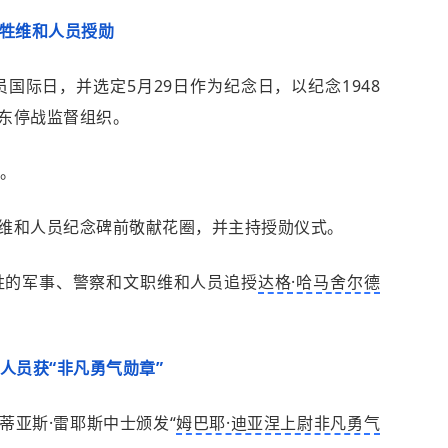
牲维和人员授勋
员国际日，并选定5月29日作为纪念日，以纪念1948
东停战监督组织。
行。
维和人员纪念碑前敬献花圈，并主持授勋仪式。
牲的军事、警察和文职维和人员追授
达格·哈马舍尔德
人员获“非凡勇气勋章”
蒂亚斯·雷耶斯中士颁发“
姆巴耶·迪亚涅上尉非凡勇气