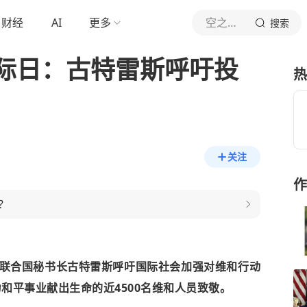
财经
AI
更多
空之王座
搜索
际日：古特雷斯呼吁投
热
关注
作
？
联合国秘书长古特雷斯呼吁国际社会加强对维和行动
为和平事业献出生命的近4500名维和人员致敬。