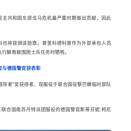
果民主共和国东部戈马危机最严重时期做出贡献，因此
科也将获颁该勋章。普里科德科曾作为外部承包人员
执行解救被围困士兵任务时牺牲。
官与德国警官获表彰
等倡导者”奖获得者、现服役于联合国驻黎巴嫩临时部队
曾在联合国南苏丹特派团服役的德国警官斯蒂芬妮·柯尼