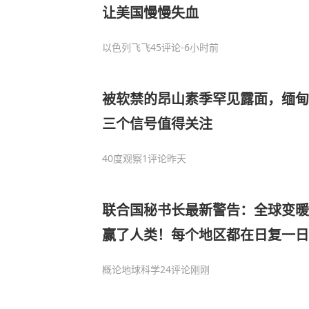
让美国慢慢失血
以色列飞飞
45评论
-6小时前
被软禁的昂山素季罕见露面，缅甸
三个信号值得关注
40度观察
1评论
昨天
联合国秘书长最新警告：全球变暖
赢了人类！每个地区都在日复一日
概论地球科学
24评论
刚刚