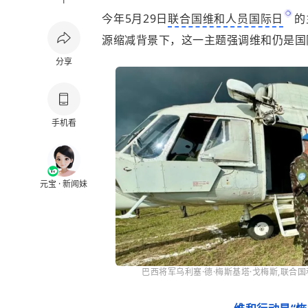
1
今年5月29日
联合国维和人员国际日
的
源缩减背景下，这一主题强调维和仍是国
分享
手机看
元宝 · 新闻妹
巴西将军乌利塞·德·梅斯基塔·戈梅斯,联合