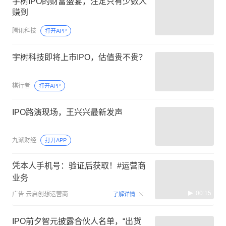
宇树IPO的财富盛宴，注定只有少数人
赚到
腾讯科技
打开APP
宇树科技即将上市IPO，估值贵不贵？
棋行者
打开APP
IPO路演现场，王兴兴最新发声
九派财经
打开APP
凭本人手机号：验证后获取！#运营商
业务
00:15
广告
云启创想运营商
了解详情
IPO前夕智元披露合伙人名单，“出货