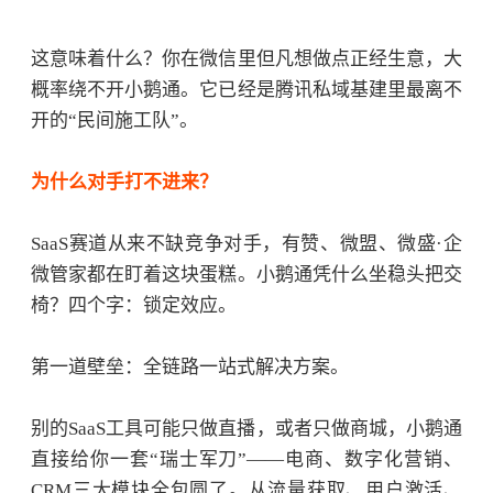
这意味着什么？你在微信里但凡想做点正经生意，大
概率绕不开小鹅通。它已经是腾讯私域基建里最离不
开的
“民间施工队”。
为什么对手打不进来？
SaaS
赛道从来不缺竞争对手，
有赞
、微盟、微盛·企
微管家都在盯着这块蛋糕。小鹅通凭什么坐稳头把交
椅？四个字：锁定效应。
第一道壁垒：全链路一站式解决方案。
别的
SaaS工具可能只做直播，或者只做商城，小鹅通
直接给你一套“瑞士军刀”——电商、数字化营销、
CRM三大模块全包圆了。从流量获取、用户激活、