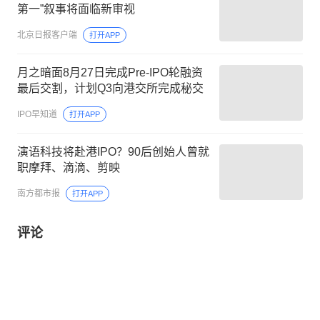
第一”叙事将面临新审视
北京日报客户端
打开APP
月之暗面8月27日完成Pre-IPO轮融资
最后交割，计划Q3向港交所完成秘交
IPO早知道
打开APP
演语科技将赴港IPO？90后创始人曾就
职摩拜、滴滴、剪映
南方都市报
打开APP
评论