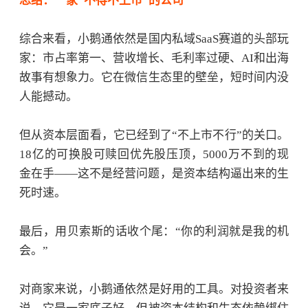
总结：一家
“不得不上市”的公司
综合来看，小鹅通依然是国内私域
SaaS赛道的头部玩
家：市占率第一、营收增长、毛利率过硬、AI和出海
故事有想象力。它在微信生态里的壁垒，短时间内没
人能撼动。
但从资本层面看，它已经到了
“不上市不行”的关口。
18亿的
可换股可赎回优先股
压顶，5000万不到的现
金在手——这不是经营问题，是资本结构逼出来的生
死时速
。
最后，用贝索斯的话收个尾：
“你的利润就是我的机
会。”
对商家来说，小鹅通依然是好用的工具。对投资者来