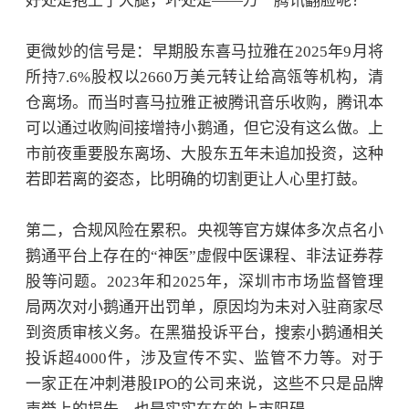
好处是抱上了大腿，坏处是——万一腾讯翻脸呢？
更微妙的信号是：早期股东喜马拉雅在
2025年9月将
所持7.6%股权以2660万美元转让给高瓴等机构，清
仓离场。而当时喜马拉雅正被腾讯音乐收购，腾讯本
可以通过收购间接增持小鹅通，但它没有这么做。上
市前夜重要股东离场、大股东五年未追加投资，这种
若即若离的姿态，比明确的切割更让人心里打鼓。
第二，合规风险在累积。
央视等官方媒体多次点名小
鹅通平台上存在的“神医”虚假中医课程、非法证券荐
股等问题。2023年和2025年，深圳市市场监督管理
局两次对小鹅通开出罚单，原因均为未对入驻商家尽
到资质审核义务。在黑猫投诉平台，搜索小鹅通相关
投诉超4000件，涉及宣传不实、监管不力等。对于
一家正在冲刺港股IPO的公司来说，这些不只是品牌