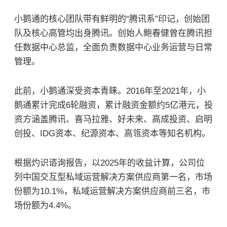
小鹅通的
核心团队带有鲜明的“腾讯系”印记，创始团
队及核心高管均出身腾讯
。创始人鲍春健曾
在腾讯担
任数据中心总监
，全面负责数据中心业务运营与日常
管理。
此前，
小鹅通深受资本青睐
。2016年至2021年，小
鹅通
累计完成6轮
融资
，累计融资金额约5亿港元
，投
资方涵盖
腾讯、喜马拉雅、好未来、高成投资、启明
创投、IDG资本、纪源资本、高瓴资本
等知名机构。
根据灼识谘询报告，以2025年的收益计算，公司
位
列中国交互型私域运营解决方案供应商第一名，市场
份额为10.1%
，私域运营解决方案供应商
前三名，市
场份额为4.4%
。