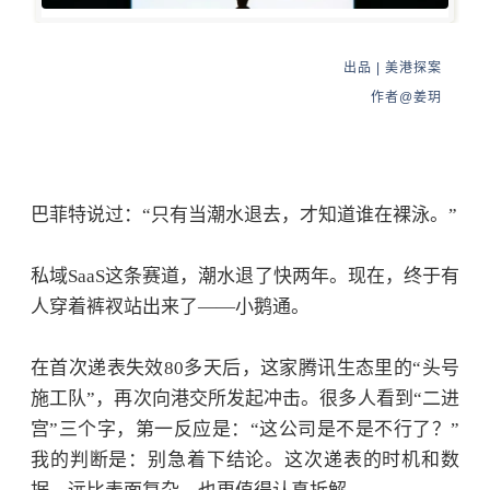
出
品 |
美港探案
作者@
姜玥
巴菲特说过：
“只有当潮水退去，才知道谁在裸泳。”
私域
SaaS这条赛道，潮水退了快两年。现在，终于有
人穿着裤衩站出来了——小鹅通。
在首次递表失效
80多天后，这家腾讯生态里的“头号
施工队”，再次向港交所发起冲击。很多人看到“二进
宫”三个字，第一反应是：“这公司是不是不行了？”
我的判断是：别急着下结论。这次递表的时机和数