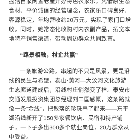
盘活自家闲置老屋开办特色农家乐。凭借原生态
食材、平价诚信的经营理念，农家乐口碑良好、
客源稳定，年均营收约20万元，实现了家门口增
收。同时，她常态化收购村内农副产品，拓宽本
地特产销售渠道，带动周边群众共同致富。
“路景相融，村企共赢”
一条旅游公路，串起的不只是风景，更是沿
线的民生与希望。泰山·黄河—大汶河文化旅游
生态廊道建成后，沿线村庄悄然变了样。泰安市
交通发展投资集团总经理刘二国感慨，这条路就
像一条“金线”，把散落的珍珠串了起来——
东平
湖
沿线新开了150多家餐饮店、民宿和特产铺
子，一下子多出300多个就业岗位，20万群众从
中受益。