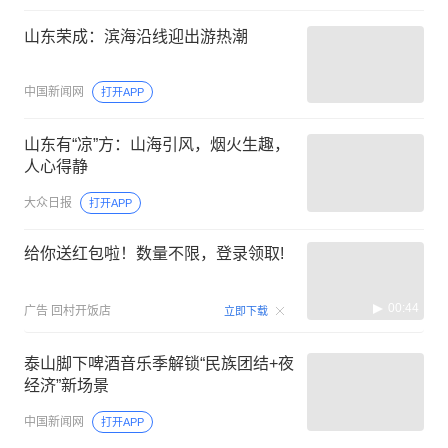
山东荣成：滨海沿线迎出游热潮
中国新闻网
打开APP
山东有“凉”方：山海引风，烟火生趣，
人心得静
大众日报
打开APP
给你送红包啦！数量不限，登录领取!
00:44
广告
回村开饭店
立即下载
泰山脚下啤酒音乐季解锁“民族团结+夜
经济”新场景
中国新闻网
打开APP