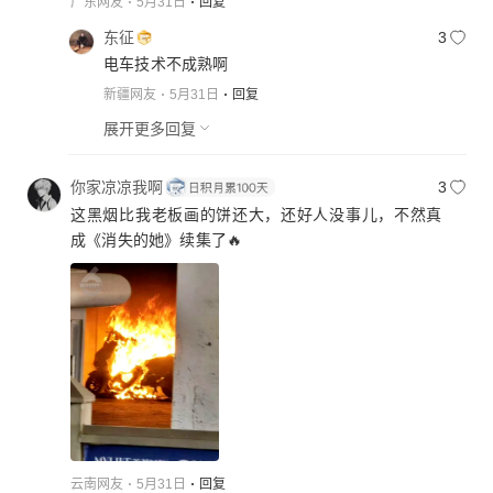
广东网友
5月31日
回复
东征
3
电车技术不成熟啊
新疆网友
5月31日
回复
展开更多回复
你家凉凉我啊
3
这黑烟比我老板画的饼还大，还好人没事儿，不然真
成《消失的她》续集了🔥
云南网友
5月31日
回复