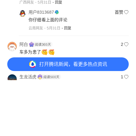
广西网友
5月31日
回复
用户8313687
首赞
你仔细看上面的评论
云南网友
5月31日
回复
阿白
2
车多为患了
陕西网友
5月31日
回复
打开
腾讯新闻，看更多热点资讯
生龙活虎
1
不可能是电池车
重庆网友
5月31日
回复
打开
APP参与讨论
53
47
15
68
用户sczde_1
1
大连哪个地方？
江苏网友
5月31日
回复
用户8313687
首赞