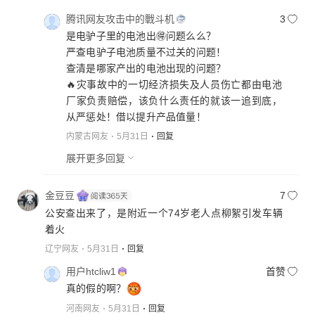
腾讯网友攻击中的戰斗机
3
是电驴子里的电池出🉐问题么么？
严查电驴子电池质量不过关的问题！
查清是哪家产出的电池出现的问题？
🔥灾事故中的一切经济损失及人员伤亡都由电池
厂家负责赔偿，该负什么责任的就该一追到底，
从严惩处！借以提升产品值量！
内蒙古网友
5月31日
回复
展开更多回复
金豆豆
7
公安查出来了，是附近一个74岁老人点柳絮引发车辆
着火
辽宁网友
5月31日
回复
用户htcliw1
首赞
真的假的啊？
河南网友
5月31日
回复