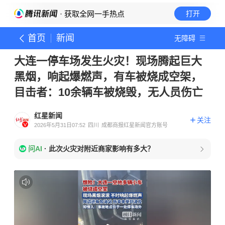
· 获取全网一手热点
打开
首页
新闻
无障碍
大连一停车场发生火灾！现场腾起巨大
黑烟，响起爆燃声，有车被烧成空架，
目击者：10余辆车被烧毁，无人员伤亡
红星新闻
关注
2026年5月31日07:52
四川
成都商报红星新闻官方账号
问AI
·
此次火灾对附近商家影响有多大？