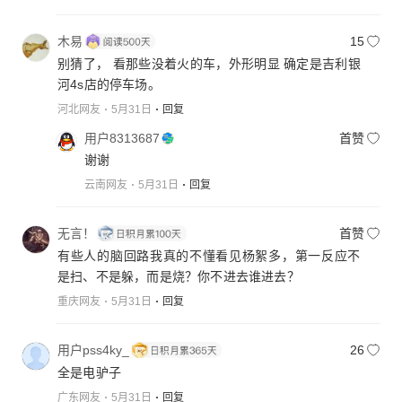
木易
15
别猜了， 看那些没着火的车，外形明显 确定是吉利银
河4s店的停车场。
河北网友
5月31日
回复
用户8313687
首赞
谢谢
云南网友
5月31日
回复
无言！
首赞
有些人的脑回路我真的不懂看见杨絮多，第一反应不
是扫、不是躲，而是烧？你不进去谁进去？
重庆网友
5月31日
回复
用户pss4ky_
26
全是电驴子
广东网友
5月31日
回复