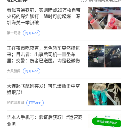
看似普通铁钉，实则暗藏20万枚自带
火药的爆炸铆钉！随时可能起爆！深
圳海关一举识破
第一现场
打开APP
正在夜市吃夜宵，黑色轿车突然撞进
来；目击者：出事后司机一直坐车
里；交警：伤者已送医，均是轻微伤
大风新闻
打开APP
大连起飞航班突发！可乐爆瓶击中空
姐眼部！
民航资源网
打开APP
凭本人手机号：验证后获取！#运营商
业务