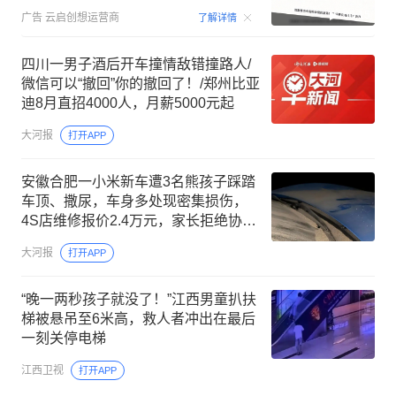
00:15
广告
云启创想运营商
了解详情
四川一男子酒后开车撞情敌错撞路人/
微信可以“撤回”你的撤回了！/郑州比亚
迪8月直招4000人，月薪5000元起
大河报
打开APP
安徽合肥一小米新车遭3名熊孩子踩踏
车顶、撒尿，车身多处现密集损伤，
4S店维修报价2.4万元，家长拒绝协商
理赔，车主已整理好证据准备起诉
大河报
打开APP
“晚一两秒孩子就没了！”江西男童扒扶
梯被悬吊至6米高，救人者冲出在最后
一刻关停电梯
江西卫视
打开APP