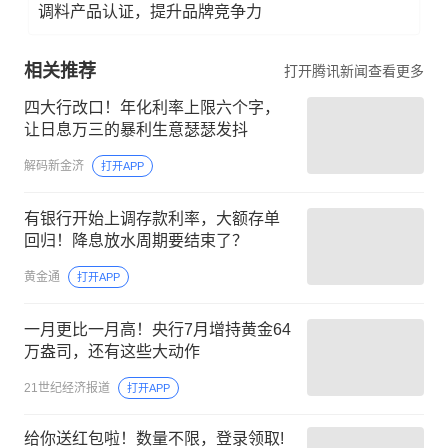
调料产品认证，提升品牌竞争力
相关推荐
打开腾讯新闻查看更多
四大行改口！年化利率上限六个字，
让日息万三的暴利生意瑟瑟发抖
解码新金济
打开APP
有银行开始上调存款利率，大额存单
回归！降息放水周期要结束了？
黄金通
打开APP
一月更比一月高！央行7月增持黄金64
万盎司，还有这些大动作
21世纪经济报道
打开APP
给你送红包啦！数量不限，登录领取!