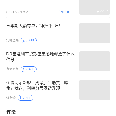
00:44
广告
回村开饭店
立即下载
五年期大额存单，“限量”回归！
常德全媒
打开APP
DR基准利率贷款密集落地释放了什么
信号
九派财经
打开APP
个贷明示新规「周考」：助贷「暗
角」犹存，利率分层图谱浮现
柒财经
打开APP
评论