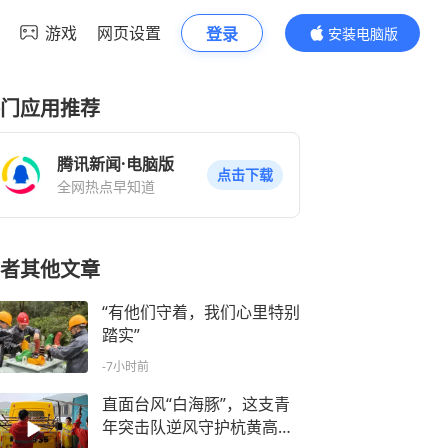
游戏
网页设置
登录
安装电脑版
内容更精彩
门应用推荐
腾讯新闻·电脑版
点击下载
全网热点早知道
者其他文章
“有他们守着，我们心里特别
踏实”
-7小时前
直面台风“白海豚”，这支青
年突击队逆风守护杭黄高铁