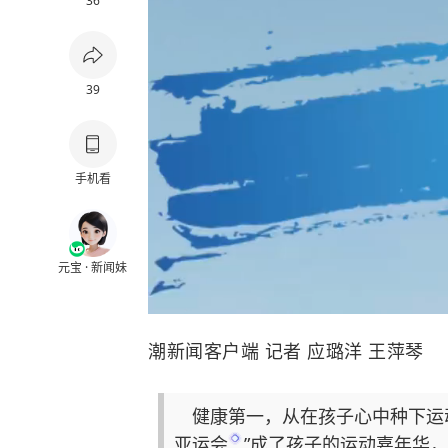
36
39
手机看
元宝 · 新闻妹
潮新闻客户端 记者 应璐洋 王萍琴
健康第一，从在孩子心中种下运动
亚运会
”成了孩子的运动嘉年华