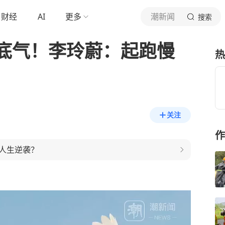
财经
AI
更多
潮新闻
搜索
底气！李玲蔚：起跑慢
热
关注
作
人生逆袭？