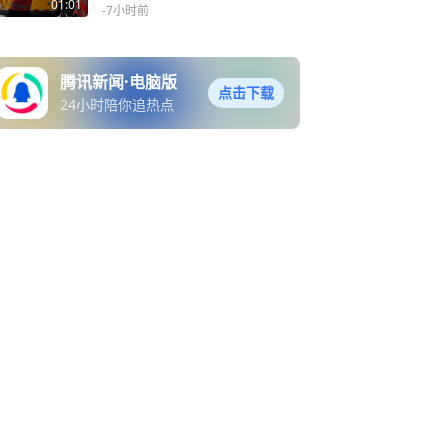
“心脏”
01:01
-7小时前
腾讯新闻·电脑版
点击下载
24小时陪你追热点