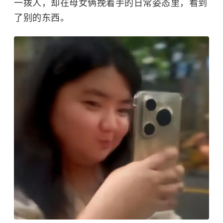
一拨人，却在母女俩挽着手的日常姿态里，看到
了别的东西。