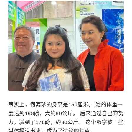
事实上，何嘉珍的身高是159厘米。 她的体重一
度达到198磅，大约90公斤。 后来通过自己的努
力，减到了176磅，约80公斤。 这个数字被一些
媒体报道出来，成为了讨论的焦点。