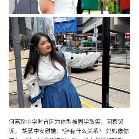
何嘉珍中学时曾因为体型被同学取笑，回家哭
诉。 胡慧中安慰她：“胖有什么关系？ 妈妈像你