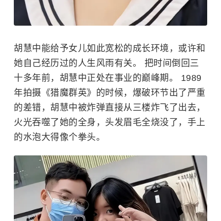
胡慧中能给予女儿如此宽松的成长环境，或许和
她自己经历过的人生风雨有关。 把时间倒回三
十多年前，胡慧中正处在事业的巅峰期。 1989
年拍摄《猎魔群英》的时候，爆破环节出了严重
的差错，胡慧中被炸弹直接从三楼炸飞了出去，
火光吞噬了她的全身，头发眉毛全烧没了，手上
的水泡大得像个拳头。