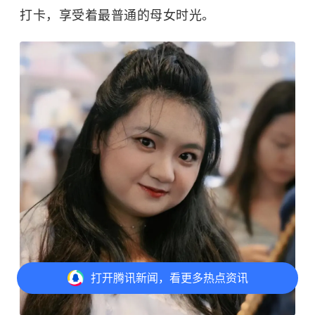
打卡，享受着最普通的母女时光。
打开
腾讯新闻，看更多热点资讯