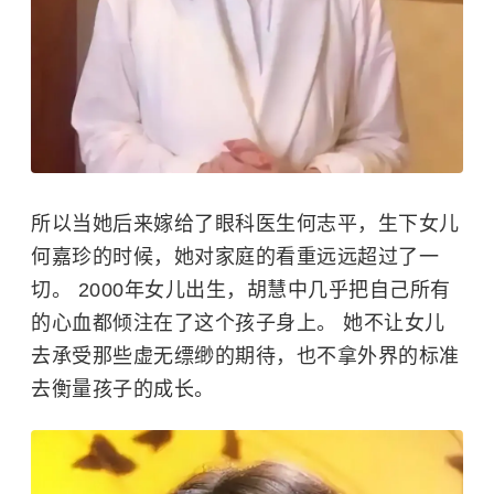
所以当她后来嫁给了眼科医生
何志平
，生下女儿
何嘉珍的时候，她对家庭的看重远远超过了一
切。 2000年女儿出生，胡慧中几乎把自己所有
的心血都倾注在了这个孩子身上。 她不让女儿
去承受那些虚无缥缈的期待，也不拿外界的标准
去衡量孩子的成长。