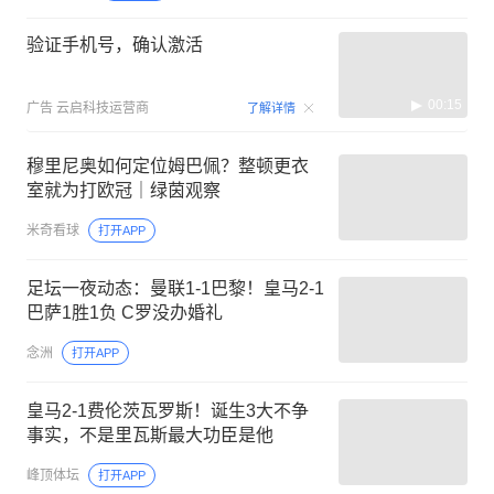
验证手机号，确认激活
00:15
广告
云启科技运营商
了解详情
穆里尼奥如何定位姆巴佩？整顿更衣
室就为打欧冠｜绿茵观察
米奇看球
打开APP
足坛一夜动态：曼联1-1巴黎！皇马2-1
巴萨1胜1负 C罗没办婚礼
念洲
打开APP
皇马2-1费伦茨瓦罗斯！诞生3大不争
事实，不是里瓦斯最大功臣是他
峰顶体坛
打开APP