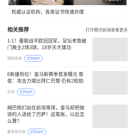
权威认证机构，各类证书快速办理
相关推荐
打开腾讯新闻查看更多
1-1！曼联战平欧冠冠军，足坛老詹破
门救主2场3球，18岁天才建功
燃烧足球
打开APP
6新援到位！皇马新赛季首发曝光 詹
俊：攻击力堪比拜仁巴黎 仍有2软肋
念洲
打开APP
姆巴佩们站在前场等球，皇马却把做
饼的人送给了巴萨！这笔账，以后怎
么算？
曹老师评球
打开APP