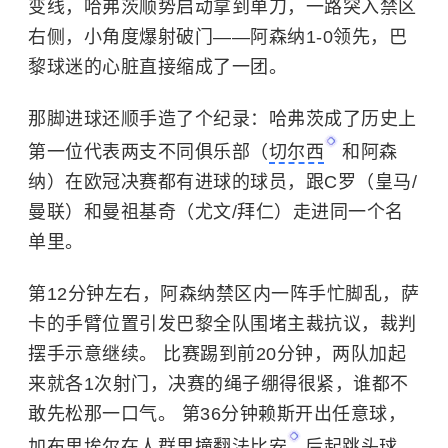
变线，哈弗茨顺势启动拿到单刀，一路突入禁区
右侧，小角度爆射破门——阿森纳1-0领先，巴
黎球迷的心脏直接缩成了一团。
那脚进球还顺手造了个纪录：哈弗茨成了历史上
第一位代表两支不同俱乐部（
切尔西
和阿森
纳）在欧冠决赛都有进球的球员，跟C罗（皇马/
曼联）和曼祖基奇（尤文/拜仁）走进同一个名
单里。
第12分钟左右，阿森纳禁区内一阵手忙脚乱，萨
卡的手臂位置引发巴黎全队围堵主裁抗议，裁判
摆手示意继续。 比赛踢到前20分钟，两队加起
来就各1次射门，决赛的绳子绷得很紧，谁都不
敢先松那一口气。 第36分钟赖斯开出任意球，
加布里埃尔在人群里撞翻
法比安
后起跳头球，