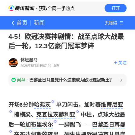
· 获取全网一手热点
打开
首页
新闻
无障碍
4-5！欧冠决赛神剧情：战至点球大战最
后一轮，12.3亿豪门冠军梦碎
体坛黑马
关注
2026年5月31日07:24
山东
问AI
·
巴黎圣日耳曼凭什么逆袭成为欧冠连冠新王？
开场6分钟
哈弗茨
单刀闪击，加时赛
维蒂尼亚
擦横梁、
克瓦拉茨赫利亚
中柱，点球大战最
后一轮
加布里埃尔
一脚踢飞——
巴黎圣日耳曼
在布达佩斯的夜里，硬生生把欧冠决赛从悬崖