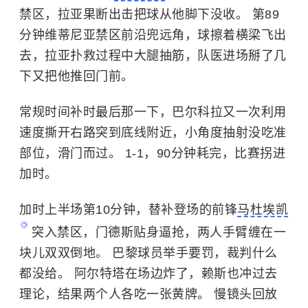
禁区，拉亚果断出击把球从他脚下没收。 第89
分钟维蒂尼亚禁区前沿兜远角，球擦着横梁飞出
去，拉亚扑救过程中大腿抽筋，队医进场掰了几
下又把他推回门前。
常规时间补时最后那一下，巴尔科拉又一次利用
速度撕开右路突到底线附近，小角度抽射没吃准
部位，滑门而过。 1-1，90分钟耗完，比赛拐进
加时。
加时上半场第10分钟，替补登场的前锋
马杜埃凯
突入禁区，门德斯贴身逼抢，两人手臂缠在一
块儿双双倒地。 巴黎球员举手要罚，裁判什么
都没给。 阿尔特塔在场边炸了，赖斯也冲过去
理论，结果两个人各吃一张黄牌。 慢镜头回放