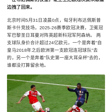
边拽了回来。
北京时间5月31日凌晨0点，匈牙利布达佩斯普
斯卡什竞技场，2025-26赛季欧冠决赛，卫冕冠
军巴黎圣日耳曼对阵英超新科冠军阿森纳。 两
支球队身价合计超过24亿欧元，一个是奔着"自
皇马2018年之后欧洲第一支欧冠连冠球队"去
的，另一个是奔着"队史第一座大耳朵杯"去的，
谁都没打算留余地。