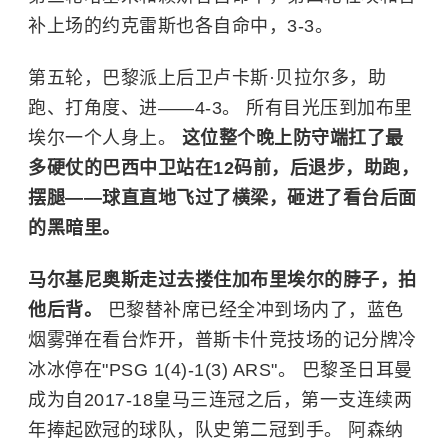
补上场的约克雷斯也各自命中，3-3。
第五轮，巴黎派上后卫卢卡斯·贝拉尔多，助
跑、打角度、进——4-3。 所有目光压到加布里
埃尔一个人身上。
这位整个晚上防守端扛了最
多硬仗的巴西中卫站在12码前，后退步，助跑，
摆腿——球直直地飞过了横梁，砸进了看台后面
的黑暗里。
马尔基尼奥斯走过去搂住加布里埃尔的脖子，拍
他后背。
巴黎替补席已经全冲到场内了，蓝色
烟雾弹在看台炸开，普斯卡什竞技场的记分牌冷
冰冰停在"PSG 1(4)-1(3) ARS"。 巴黎圣日耳曼
成为自2017-18皇马三连冠之后，第一支连续两
年捧起欧冠的球队，队史第二冠到手。 阿森纳