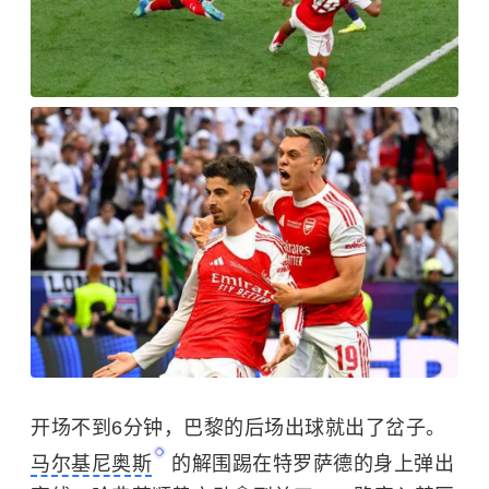
开场不到6分钟，巴黎的后场出球就出了岔子。
马尔基尼奥斯
的解围踢在特罗萨德的身上弹出