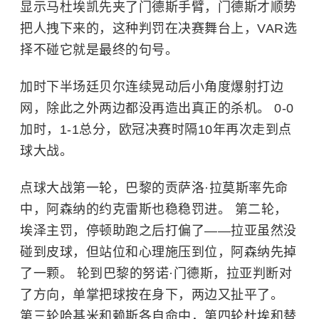
显示马杜埃凯先夹了门德斯手臂，门德斯才顺势
把人拽下来的，这种判罚在决赛舞台上，VAR选
择不碰它就是最终的句号。
加时下半场廷贝尔连续晃动后小角度爆射打边
网，除此之外两边都没再造出真正的杀机。 0-0
加时，1-1总分，欧冠决赛时隔10年再次走到点
球大战。
点球大战第一轮，巴黎的贡萨洛·拉莫斯率先命
中，阿森纳的约克雷斯也稳稳罚进。 第二轮，
埃泽主罚，停顿助跑之后打偏了——拉亚虽然没
碰到皮球，但站位和心理施压到位，阿森纳先掉
了一颗。 轮到巴黎的努诺·门德斯，拉亚判断对
了方向，单掌把球按在身下，两边又扯平了。
第三轮哈基米和赖斯各自命中，第四轮杜埃和替