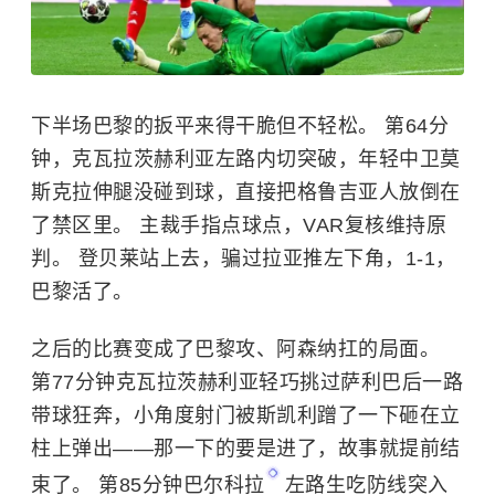
下半场巴黎的扳平来得干脆但不轻松。 第64分
钟，克瓦拉茨赫利亚左路内切突破，年轻中卫莫
斯克拉伸腿没碰到球，直接把格鲁吉亚人放倒在
了禁区里。 主裁手指点球点，VAR复核维持原
判。 登贝莱站上去，骗过拉亚推左下角，1-1，
巴黎活了。
之后的比赛变成了巴黎攻、阿森纳扛的局面。
第77分钟克瓦拉茨赫利亚轻巧挑过萨利巴后一路
带球狂奔，小角度射门被斯凯利蹭了一下砸在立
柱上弹出——那一下的要是进了，故事就提前结
束了。 第85分钟
巴尔科拉
左路生吃防线突入