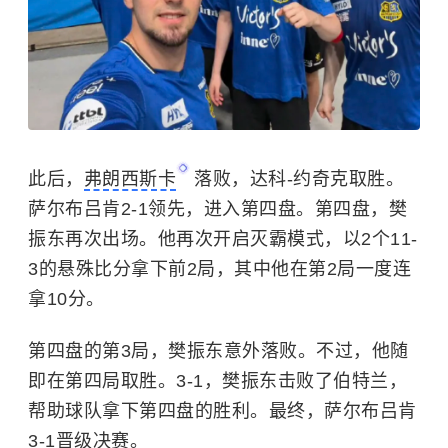
此后，
弗朗西斯卡
落败，达科-约奇克取胜。
萨尔布吕肯2-1领先，进入第四盘。第四盘，樊
振东再次出场。他再次开启灭霸模式，以2个11-
3的悬殊比分拿下前2局，其中他在第2局一度连
拿10分。
第四盘的第3局，樊振东意外落败。不过，他随
即在第四局取胜。3-1，樊振东击败了伯特兰，
帮助球队拿下第四盘的胜利。最终，萨尔布吕肯
3-1晋级决赛。