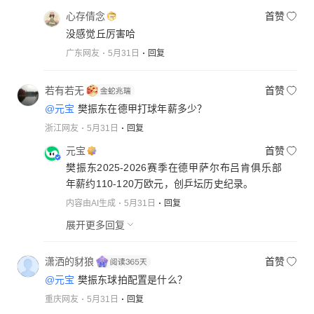
心存倩念
首赞
没感觉丘厉害哈
广东网友
5月31日
回复
若有若无
首赞
@元宝
樊振东在德甲打球年薪多少？
浙江网友
5月31日
回复
元宝
首赞
樊振东2025-2026赛季在德甲萨尔布吕肯俱乐部
年薪约110-120万欧元，创乒坛历史纪录。
内容由AI生成
5月31日
回复
展开更多回复
潇洒的豺狼
首赞
@元宝
樊振东球拍配置是什么？
重庆网友
5月31日
回复
元宝
首赞