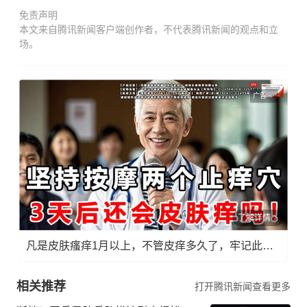
免责声明
本文来自腾讯新闻客户端创作者，不代表腾讯新闻的观点和立
场。
广告
了解详情
凡是皮肤瘙痒1月以上，不管皮痒多久了，牢记此法，快！准！狠！
相关推荐
打开腾讯新闻查看更多
断档！国乒男队兵败横滨引人担忧，