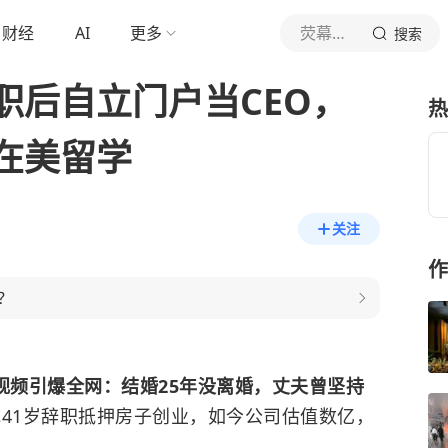
财经
AI
更多
荧幕细节控
搜索
职后自立门户当CEO，
热
在美留学
关注
作
？
条视频引爆全网：结婚25年没离婚，丈夫曾坚持
41岁辞职抵押房子创业，如今公司估值数亿，