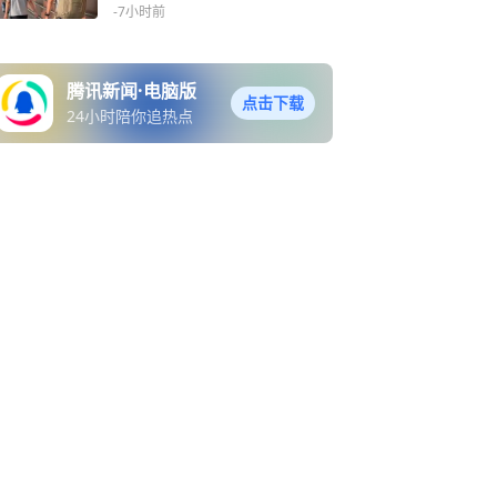
着自律和帅气
-7小时前
腾讯新闻·电脑版
点击下载
24小时陪你追热点