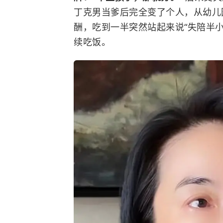
丁克男当爹后完全变了个人，从幼儿
酬，吃到一半突然站起来说“失陪半
续吃饭。