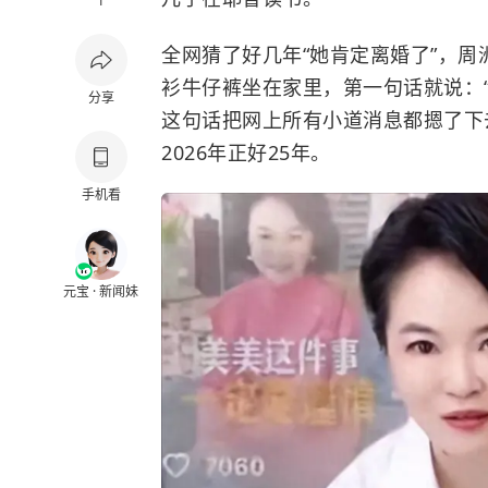
1
全网猜了好几年“她肯定离婚了”，周洲
衫牛仔裤坐在家里，第一句话就说：“
分享
这句话把网上所有小道消息都摁了下去
2026年正好25年。
手机看
元宝 · 新闻妹