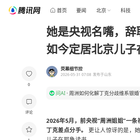
首页
要闻
北京
科技
她是央视名嘴，辞
如今定居北京儿子
荧幕细节控
2026-05-31 07:08
发布于
山东
0
问AI
·
周洲如何化解丁克分歧维系银婚
评论
2026年5月，前央视“周洲姐姐”一
丁克差点分手。
更让人惊讶的是，她
儿子在耶鲁读书。