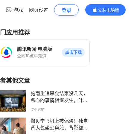
游戏
网页设置
登录
安装电脑版
内容更精彩
门应用推荐
腾讯新闻·电脑版
点击下载
全网热点早知道
者其他文章
施南生追思会结束没几天，
恶心的事情相继发生，叶蒨
文刘嘉玲遭殃
-7小时前
撒贝宁飞机上被偶遇！独自
背大包坐公务舱，背影都透