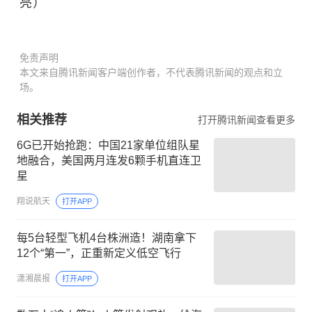
亮）
免责声明
本文来自腾讯新闻客户端创作者，不代表腾讯新闻的观点和立
场。
相关推荐
打开腾讯新闻查看更多
6G已开始抢跑：中国21家单位组队星
地融合，美国两月连发6颗手机直连卫
星
翔说航天
打开APP
每5台轻型飞机4台株洲造！湖南拿下
12个“第一”，正重新定义低空飞行
潇湘晨报
打开APP