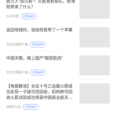
数万人“追火箭”！火箭发射观礼，给海
阳带来了什么？
大众日报
打开APP
返回地球时，张陆特意带了一个苹果
北京日报客户端
打开APP
中国天眼，换上国产“眼部肌肉”
北京日报客户端
打开APP
【电报解读】长征十号乙运载火箭成
功实现一子级可控回收，机构称可回
收火箭试验成功将是中国商业航天的
重要技术拐点，这家公司曾联合中标
财联社V说
打开APP
海上回收船项目